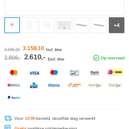
+4
3.158,10
3.395,26
Incl. btw
2.610,-
2.806,-
Op voorraad
Excl. btw
Voor
13:00
besteld, dezelfde dag verwerkt
Gratis
jaarlijkse rolsteigerkeuring