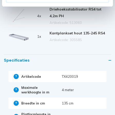
Driehoeksstabilisator RS4 tot
4,2m PH
4x
Artikelcode: 513060
Kantplankset hout 135-245 RS4
1x
Artikelcode: 305585
Specificaties
Artikelcode
TX420019
Maximale
4 meter
werkhoogte in m
Breedte in cm
135 cm
Platformlengte in