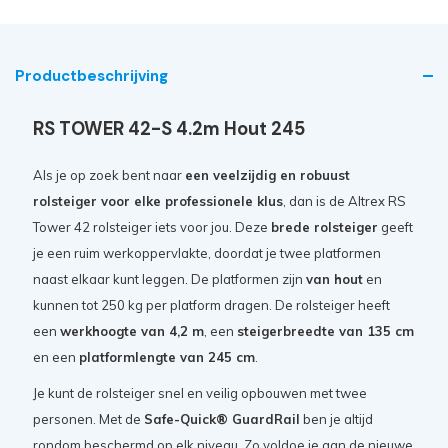
Productbeschrijving
RS TOWER 42-S 4.2m Hout 245
Als je op zoek bent naar
een veelzijdig en robuust
rolsteiger voor elke professionele klus
, dan is de Altrex RS
Tower 42 rolsteiger iets voor jou. Deze
brede rolsteiger
geeft
je een ruim werkoppervlakte, doordat je twee platformen
naast elkaar kunt leggen. De platformen zijn
van hout
en
kunnen tot 250 kg per platform dragen. De rolsteiger heeft
een
werkhoogte van 4,2 m
, een
steigerbreedte van 135 cm
en een
platformlengte van 245 cm
.
Je kunt de rolsteiger snel en veilig opbouwen met twee
personen. Met de
Safe-Quick® GuardRail
ben je altijd
rondom beschermd op elk niveau. Zo voldoe je aan de nieuwe