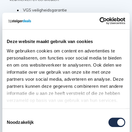
VGS veiligheidsgarantie
Nederlandse warenwet
NEN 2484
Europese EN 131 norm
TÜV certificaat
Deze website maakt gebruik van cookies
EN 1004-1 class 3
We gebruiken cookies om content en advertenties te
EN 1004-2
personaliseren, om functies voor social media te bieden
en om ons websiteverkeer te analyseren. Ook delen we
Deze samenstelling bestaat uit:
informatie over uw gebruik van onze site met onze
partners voor social media, adverteren en analyse. Deze
Opbouwframe breed 135-28-7
partners kunnen deze gegevens combineren met andere
informatie die u aan ze heeft verstrekt of die ze hebben
RS4
2x
verzameld op basis van uw gebruik van hun services.
Artikelcode: 303370
Opbouwframe breed 135-28-4
Toestemmingsselectie
RS4
2x
Noodzakelijk
Artikelcode: 303340