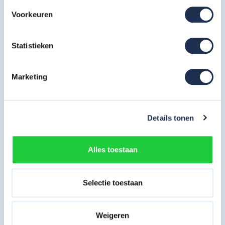
Wielstaander met wiel 200 mm
Voorkeuren
RS4
4x
Artikelcode: 511216
Statistieken
Platform hout 245 met luik RS4
1x
Artikelcode: 305110
Marketing
Platform hout 245 zonder luik
RS4
1x
Artikelcode: 305120
Details tonen
Safe-Quick Guardrail 245 RS
2x
Artikelcode: 360266
Alles toestaan
Diagonaalschoor 245 RS
4x
Selectie toestaan
Artikelcode: 303716
Horizontaalschoor 245 RS
Weigeren
2x
Artikelcode: 303706