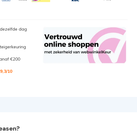
 dezelfde dag
steigerkeuring
anaf €200
9,3
/10
leasen?