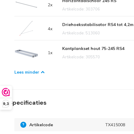
Horizontaalschoor 245 RS
2x
Artikelcode: 303706
Driehoeksstabilisator RS4 tot 4,2
4x
Artikelcode: 513060
Kantplankset hout 75-245 RS4
1x
Artikelcode: 305570
Lees minder
Specificaties
9,3
Artikelcode
TX415008