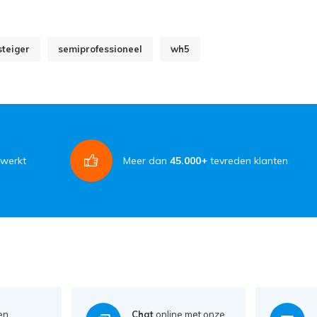
steiger
semiprofessioneel
wh5
rwerkt
Meer dan
45.000+
tevreden klanten
en
Chat
online met onze