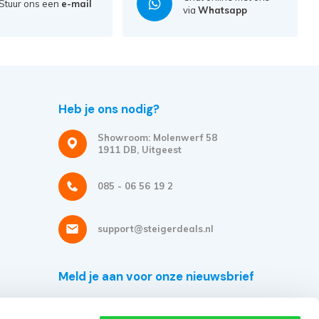
Stuur ons een
e-mail
via
Whatsapp
Heb je ons nodig?
Showroom: Molenwerf 58
1911 DB, Uitgeest
085 - 06 56 19 2
support@steigerdeals.nl
Meld je aan voor onze nieuwsbrief
Ontvang de beste aanbiedingen en persoonlijk advies.