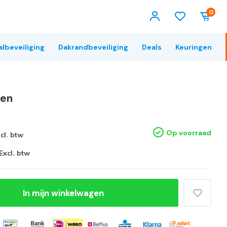
0
albeveiliging
Dakrandbeveiliging
Deals
Keuringen
ren
Op voorraad
ncl. btw
Excl. btw
In mijn winkelwagen