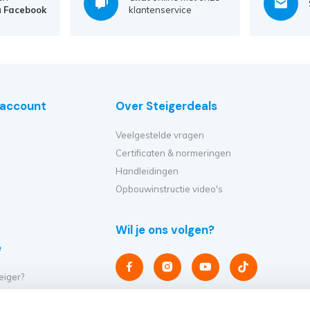
a
Facebook
klantenservice
e account
Over Steigerdeals
Veelgestelde vragen
Certificaten & normeringen
Handleidingen
Opbouwinstructie video's
Wil je ons volgen?
e
eiger?
et ik kopen?