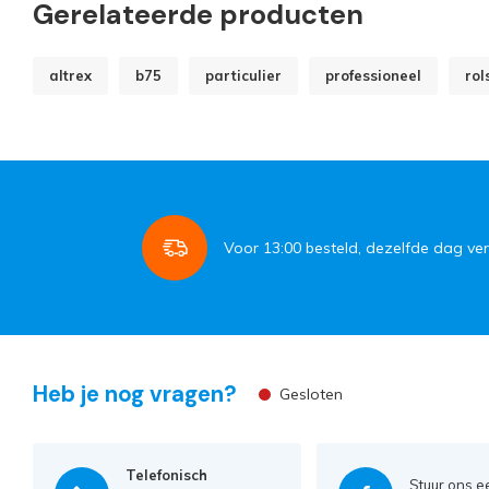
Gerelateerde producten
altrex
b75
particulier
professioneel
rol
Voor
13:00
besteld, dezelfde dag ve
Heb je nog vragen?
Gesloten
Telefonisch
Stuur ons e