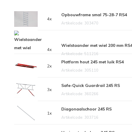
Opbouwframe smal 75-28-7 RS4
4x
Artikelcode: 303470
Wielstaander met wiel 200 mm RS
4x
Artikelcode: 511216
Platform hout 245 met luik RS4
2x
Artikelcode: 305110
Safe-Quick Guardrail 245 RS
3x
Artikelcode: 360266
Diagonaalschoor 245 RS
1x
Artikelcode: 303716