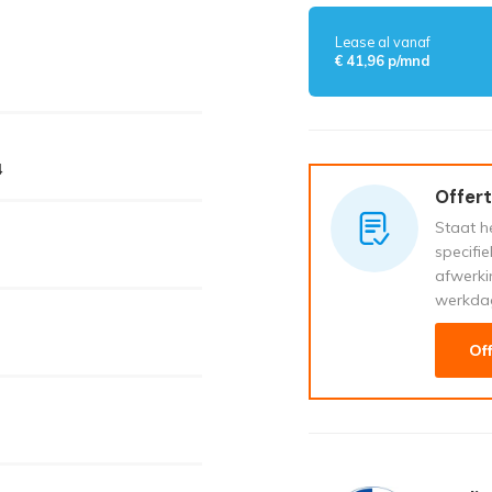
Lease al vanaf
€ 41,96 p/mnd
4
Offert
Staat he
specifi
afwerki
werkda
Of