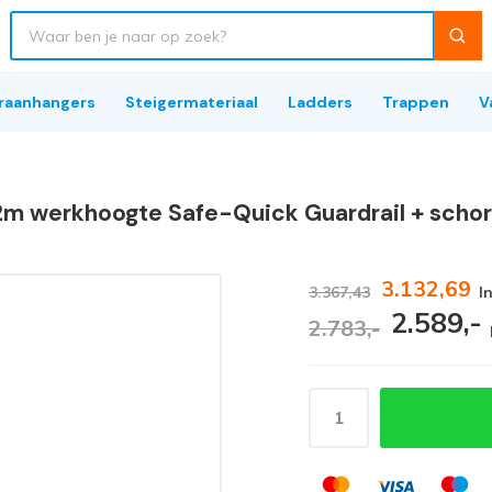
raanhangers
Steigermateriaal
Ladders
Trappen
V
,2m werkhoogte Safe-Quick Guardrail + scho
3.132,69
3.367,43
I
2.589,-
2.783,-