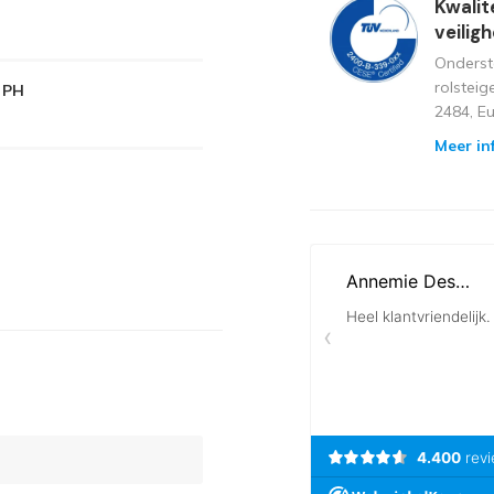
Kwalit
veilig
Onderst
rolstei
m PH
2484, E
Meer in