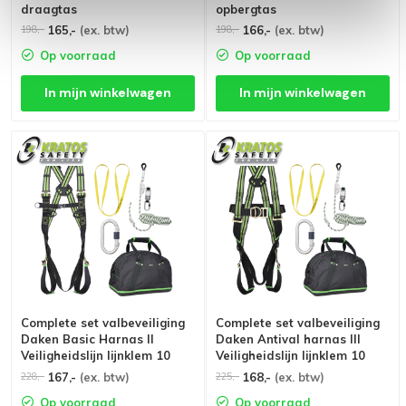
draagtas
opbergtas
165,-
(ex. btw)
166,-
(ex. btw)
198,-
198,-
Op voorraad
Op voorraad
In mijn winkelwagen
In mijn winkelwagen
Complete set valbeveiliging
Complete set valbeveiliging
Daken Basic Harnas II
Daken Antival harnas III
Veiligheidslijn lijnklem 10
Veiligheidslijn lijnklem 10
Ankerstrop Stalen
Ankerstrop Stalen
167,-
(ex. btw)
168,-
(ex. btw)
228,-
225,-
karabijnhaak
karabijnhaak
Op voorraad
Op voorraad