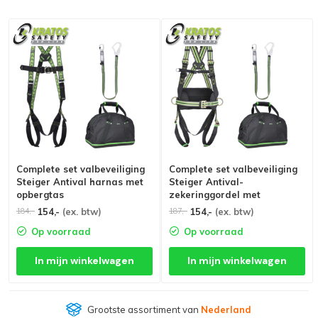
Complete set valbeveiliging
Complete set valbeveiliging
Steiger Antival harnas met
Steiger Antival-
opbergtas
zekeringgordel met
opbergtas
154,-
(ex. btw)
154,-
(ex. btw)
184,-
187,-
Op voorraad
Op voorraad
In mijn winkelwagen
In mijn winkelwagen
Grootste assortiment van
Nederland