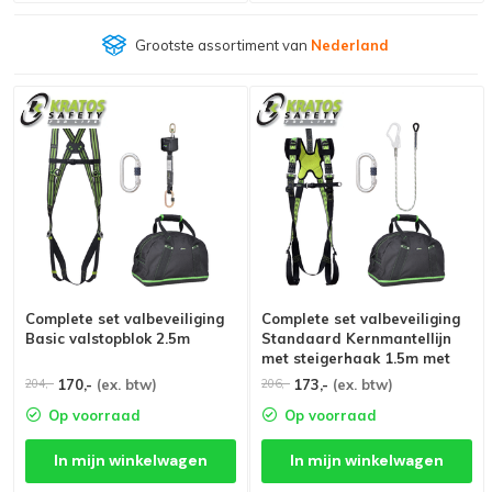
Grootste assortiment van
Nederland
Complete set valbeveiliging
Complete set valbeveiliging
Basic valstopblok 2.5m
Standaard Kernmantellijn
met steigerhaak 1.5m met
opbergtas
170,-
(ex. btw)
173,-
(ex. btw)
204,-
206,-
Op voorraad
Op voorraad
In mijn winkelwagen
In mijn winkelwagen