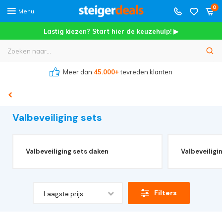
0
Menu
Lastig kiezen? Start hier de keuzehulp! ▶
Meer dan
45.000+
tevreden klanten
Valbeveiliging sets
Valbeveiliging sets daken
Valbeveiligi
Filters
Laagste prijs