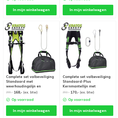
In mijn winkelwagen
In mijn winkelwagen
Complete set valbeveiliging
Complete set valbeveiliging
Standaard met
Standaard-Plus
weerhoudingslijn en
Kernmantellijn met
steigerhaak
steigerhaak 1.5m met
168,-
(ex. btw)
170,-
(ex. btw)
200,-
202,-
opbergtas
Op voorraad
Op voorraad
In mijn winkelwagen
In mijn winkelwagen