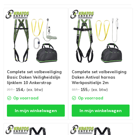
Complete set valbeveiliging
Complete set valbeveiliging
Basic Daken Veiligheidslijn
Daken Antival harnas
lijnklem 10 Ankerstrop
Werkpositielijn 2m
Stalen karabijnhaak
Ankerstrop
154,-
(ex. btw)
155,-
(ex. btw)
207,-
187,-
Op voorraad
Op voorraad
In mijn winkelwagen
In mijn winkelwagen