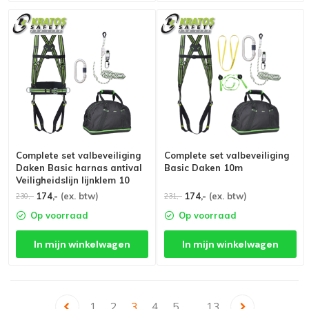
Complete set valbeveiliging
Complete set valbeveiliging
Daken Basic harnas antival
Basic Daken 10m
Veiligheidslijn lijnklem 10
Stalen karabijnhaak
174,-
(ex. btw)
174,-
(ex. btw)
230,-
231,-
Op voorraad
Op voorraad
In mijn winkelwagen
In mijn winkelwagen
1
2
3
4
5
13