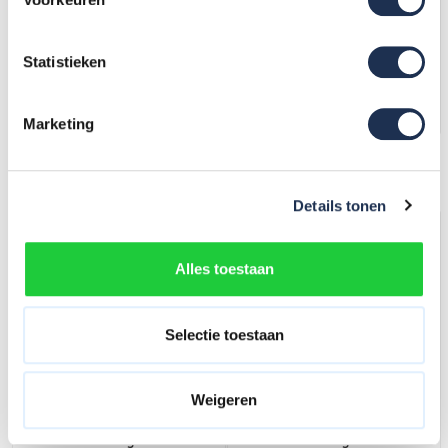
draagtas
met opbergtas
162,-
(ex. btw)
163,-
(ex. btw)
194,-
195,-
Statistieken
Op voorraad
Op voorraad
In mijn winkelwagen
In mijn winkelwagen
Marketing
Grootste assortiment van
Nederland
Details tonen
Alles toestaan
Selectie toestaan
Weigeren
Complete set valbeveiliging
Complete set valbeveiliging
Standaard Steiger met
Standaard Hoogwerker met