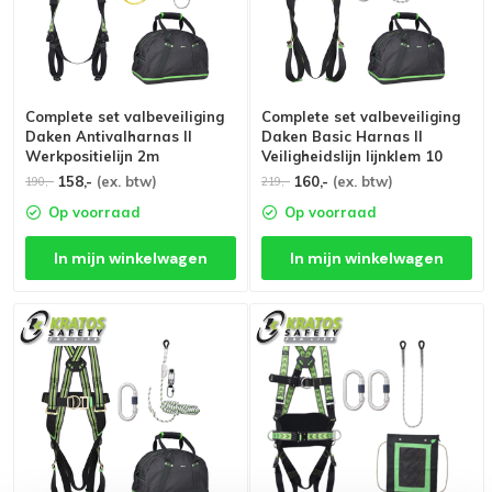
Complete set valbeveiliging
Complete set valbeveiliging
Daken Antivalharnas II
Daken Basic Harnas II
Werkpositielijn 2m
Veiligheidslijn lijnklem 10
Ankerstrop
Stalen karabijnhaak
158,-
(ex. btw)
160,-
(ex. btw)
190,-
219,-
Op voorraad
Op voorraad
In mijn winkelwagen
In mijn winkelwagen