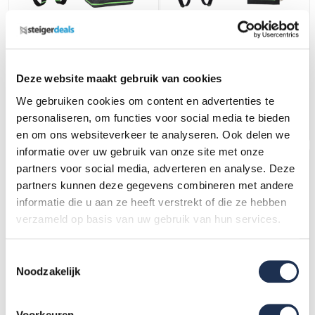
Complete set valbeveiliging
Complete set valbeveiliging
Daken Antival harnas III
Hoogwerker Harnas 2
Veiligheidslijn lijnklem 10
aanhechtingpnt. met
Stalen karabijnhaak
draagtas
161,-
(ex. btw)
162,-
(ex. btw)
217,-
194,-
Deze website maakt gebruik van cookies
Op voorraad
Op voorraad
We gebruiken cookies om content en advertenties te
personaliseren, om functies voor social media te bieden
In mijn winkelwagen
In mijn winkelwagen
en om ons websiteverkeer te analyseren. Ook delen we
informatie over uw gebruik van onze site met onze
partners voor social media, adverteren en analyse. Deze
partners kunnen deze gegevens combineren met andere
informatie die u aan ze heeft verstrekt of die ze hebben
verzameld op basis van uw gebruik van hun services.
Toestemmingsselectie
Noodzakelijk
Complete set valbeveiliging
Complete set valbeveiliging
Standaard-Plus Steiger met
Standaard-Plus Hoogwerker
Voorkeuren