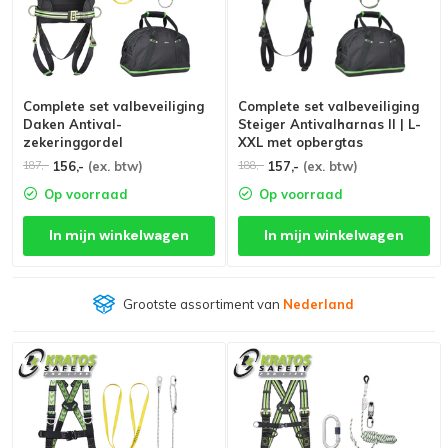
Complete set valbeveiliging
Complete set valbeveiliging
Daken Antival-
Steiger Antivalharnas II | L-
zekeringgordel
XXL met opbergtas
Werkpositielijn 2m
156,-
(ex. btw)
157,-
(ex. btw)
187,-
188,-
Ankerstrop
Op voorraad
Op voorraad
In mijn winkelwagen
In mijn winkelwagen
Grootste assortiment van
Nederland