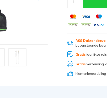
RSS Dakrandbevei
bovenstaande levert
Gratis
jaarlijkse rol
Gratis
verzending v
Klantenbeoordeling