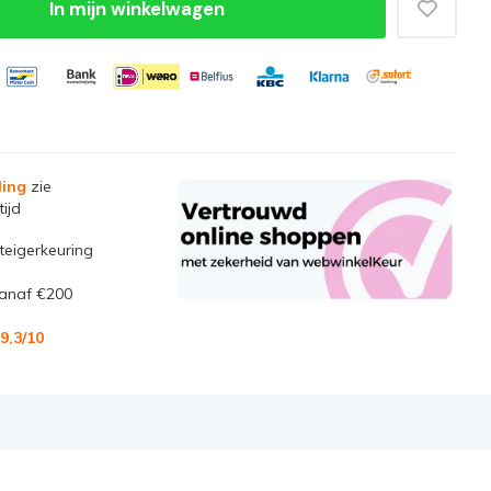
In mijn winkelwagen
ling
zie
ijd
steigerkeuring
anaf €200
9,3
/10