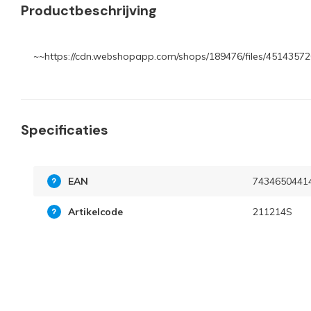
Productbeschrijving
~~https://cdn.webshopapp.com/shops/189476/files/451435720
Specificaties
EAN
7434650441
Artikelcode
211214S