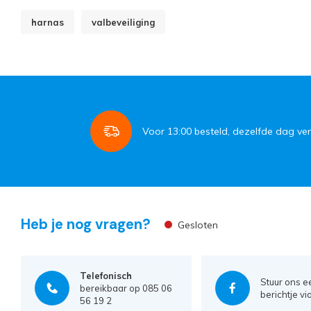
harnas
valbeveiliging
Voor
13:00
besteld, dezelfde dag ve
Heb je nog vragen?
Gesloten
Telefonisch
Stuur ons e
bereikbaar op 085 06
berichtje vi
56 19 2