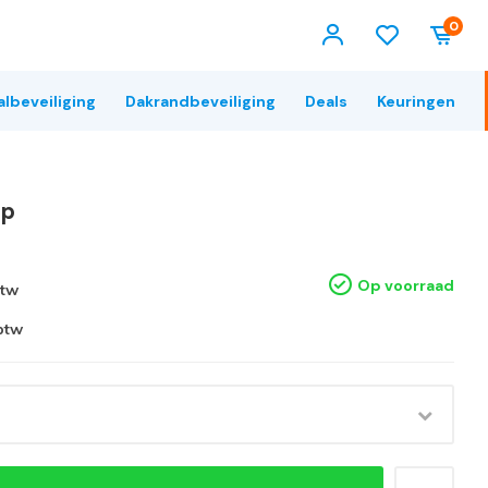
0
albeveiliging
Dakrandbeveiliging
Deals
Keuringen
op
Op voorraad
btw
 btw