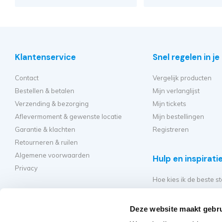
Klantenservice
Snel regelen in j
Contact
Vergelijk producten
Bestellen & betalen
Mijn verlanglijst
Verzending & bezorging
Mijn tickets
Aflevermoment & gewenste locatie
Mijn bestellingen
Garantie & klachten
Registreren
Retourneren & ruilen
Algemene voorwaarden
Hulp en inspirati
Privacy
Hoe kies ik de beste st
Welke kamersteiger mo
Hoe bouw ik mijn steig
Deze website maakt gebru
Hoe moet ik mijn rolst