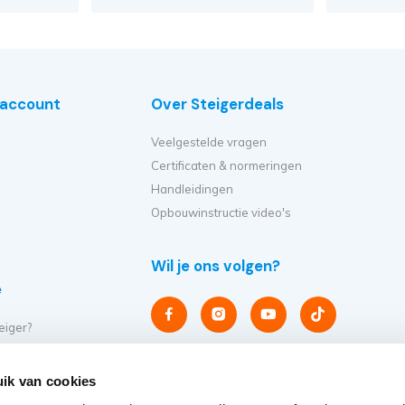
e account
Over Steigerdeals
Veelgestelde vragen
Certificaten & normeringen
Handleidingen
Opbouwinstructie video's
Wil je ons volgen?
e
eiger?
et ik kopen?
er op?
ik van cookies
eiger verplaatsen?