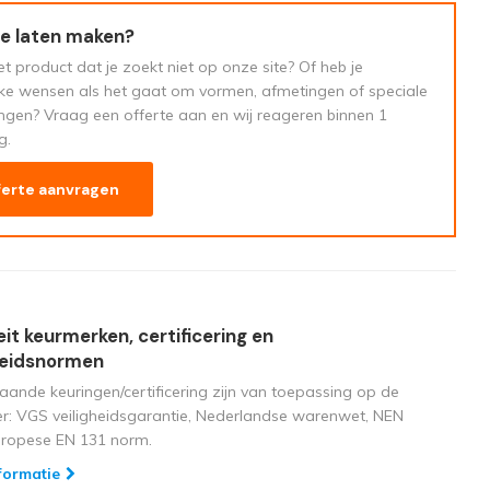
e laten maken?
t product dat je zoekt niet op onze site? Of heb je
eke wensen als het gaat om vormen, afmetingen of speciale
ngen? Vraag een offerte aan en wij reageren binnen 1
g.
ferte aanvragen
eit keurmerken, certificering en
heidsnormen
aande keuringen/certificering zijn van toepassing op de
ger: VGS veiligheidsgarantie, Nederlandse warenwet, NEN
uropese EN 131 norm.
formatie