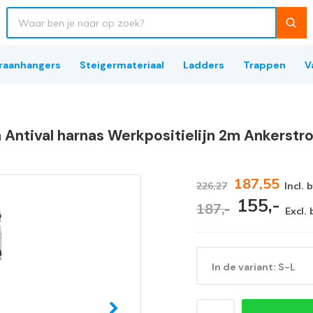
raanhangers
Steigermateriaal
Ladders
Trappen
V
 Antival harnas Werkpositielijn 2m Ankerstr
187,55
226,27
Incl. 
155,-
187,-
Excl.
In de variant: S-L