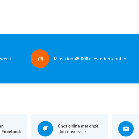
rwerkt
Meer dan
45.000+
tevreden klanten
en
Chat
online met onze
a
Facebook
klantenservice