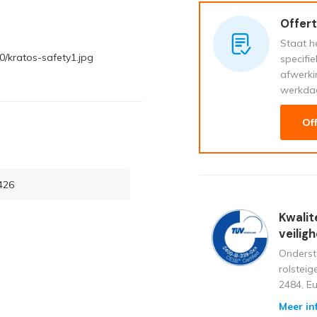
Offert
Staat he
/kratos-safety1.jpg
specifi
afwerki
werkda
Of
426
Kwalit
veilig
Onderst
rolstei
2484, E
Meer in