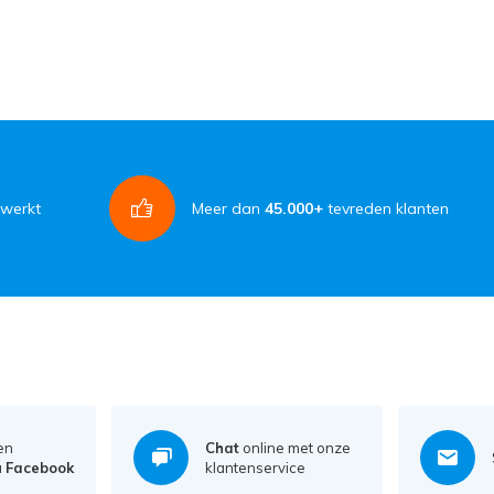
rwerkt
Meer dan
45.000+
tevreden klanten
en
Chat
online met onze
a
Facebook
klantenservice