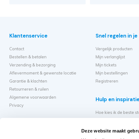
Klantenservice
Snel regelen in j
Contact
Vergelijk producten
Bestellen & betalen
Mijn verlanglijst
Verzending & bezorging
Mijn tickets
Aflevermoment & gewenste locatie
Mijn bestellingen
Garantie & klachten
Registreren
Retourneren & ruilen
Algemene voorwaarden
Hulp en inspirati
Privacy
Hoe kies ik de beste st
Welke kamersteiger mo
Hoe bouw ik mijn steig
Deze website maakt gebru
Hoe moet ik mijn rolst