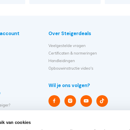
e account
Over Steigerdeals
Veelgestelde vragen
Certificaten & normeringen
Handleidingen
Opbouwinstructie video's
Wil je ons volgen?
e
eiger?
et ik kopen?
er op?
ik van cookies
eiger verplaatsen?