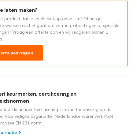
e laten maken?
t product dat je zoekt niet op onze site? Of heb je
eke wensen als het gaat om vormen, afmetingen of speciale
ngen? Vraag een offerte aan en wij reageren binnen 1
g.
ferte aanvragen
eit keurmerken, certificering en
heidsnormen
aande keuringen/certificering zijn van toepassing op de
ger: VGS veiligheidsgarantie, Nederlandse warenwet, NEN
uropese EN 131 norm.
formatie