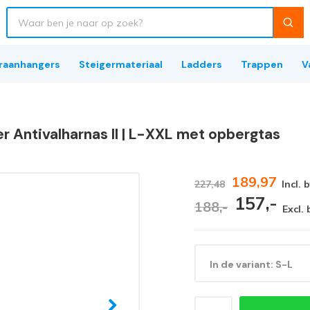
raanhangers
Steigermateriaal
Ladders
Trappen
V
r Antivalharnas II | L-XXL met opbergtas
189,97
227,48
Incl. 
157,-
188,-
Excl.
In de variant: S-L