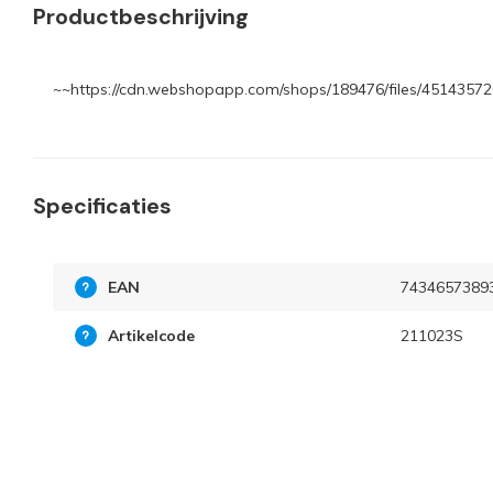
Productbeschrijving
~~https://cdn.webshopapp.com/shops/189476/files/451435720
Specificaties
EAN
7434657389
Artikelcode
211023S