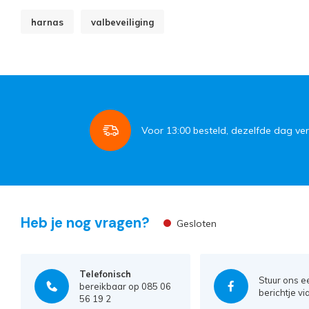
harnas
valbeveiliging
Voor
13:00
besteld, dezelfde dag ve
Heb je nog vragen?
Gesloten
Telefonisch
Stuur ons e
bereikbaar op 085 06
berichtje vi
56 19 2