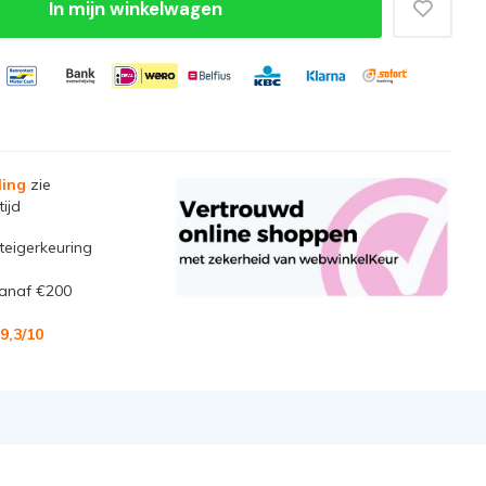
In mijn winkelwagen
ling
zie
ijd
steigerkeuring
anaf €200
9,3
/10