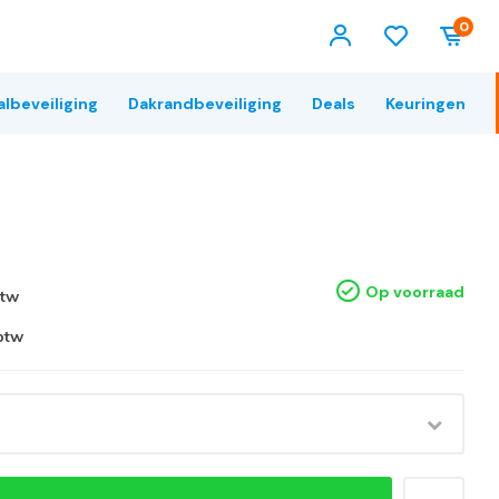
0
albeveiliging
Dakrandbeveiliging
Deals
Keuringen
Op voorraad
btw
 btw