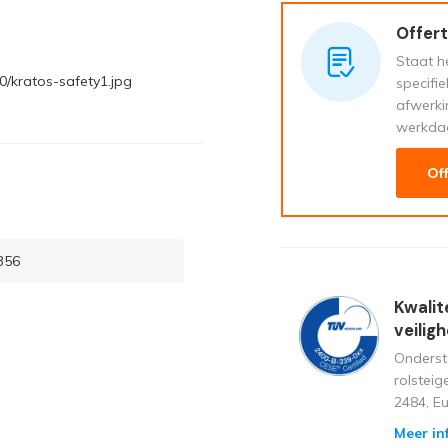
Offert
Staat he
/kratos-safety1.jpg
specifi
afwerki
werkda
Of
356
Kwalit
veilig
Onderst
rolstei
2484, E
Meer in