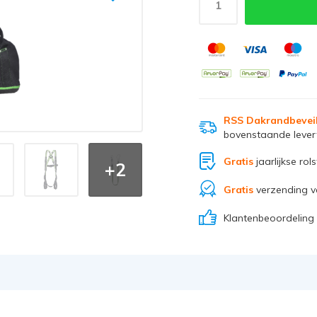
RSS Dakrandbevei
bovenstaande levert
Gratis
jaarlijkse rol
+2
Gratis
verzending v
Klantenbeoordeling