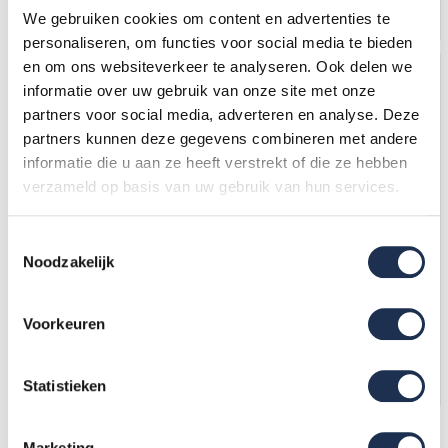
In mijn winkelwagen
In mijn winkelwagen
We gebruiken cookies om content en advertenties te
personaliseren, om functies voor social media te bieden
en om ons websiteverkeer te analyseren. Ook delen we
Uw voordeel: -22,-
informatie over uw gebruik van onze site met onze
partners voor social media, adverteren en analyse. Deze
partners kunnen deze gegevens combineren met andere
informatie die u aan ze heeft verstrekt of die ze hebben
verzameld op basis van uw gebruik van hun services.
Toestemmingsselectie
Noodzakelijk
ALX Platform 190 met luik
Rolsteiger Platform 250 cm -
carbondeck
met Luik
209,-
(ex. btw)
231,-
222,-
(ex. btw)
238,-
Voorkeuren
Op voorraad
Op voorraad
In mijn winkelwagen
In mijn winkelwagen
Statistieken
Grootste assortiment van
Nederland
Marketing