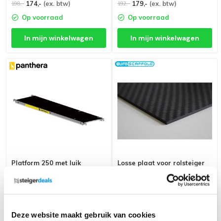
174,-
(ex. btw)
179,-
(ex. btw)
198,-
192,-
Op voorraad
Op voorraad
In mijn winkelwagen
In mijn winkelwagen
Platform 250 met luik
Losse plaat voor rolsteiger
platform 250 cm met luik
lichtgewicht
201,-
(ex. btw)
209,-
(ex. btw)
216,-
224,-
Op voorraad
Op voorraad
Deze website maakt gebruik van cookies