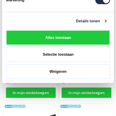
Details tonen
Alles toestaan
Selectie toestaan
Houten platform 185 met luik
Platform 305 met luik
RS4
Weigeren
227,-
(ex. btw)
234,-
(ex. btw)
244,-
251,-
Op voorraad
Op voorraad
In mijn winkelwagen
In mijn winkelwagen