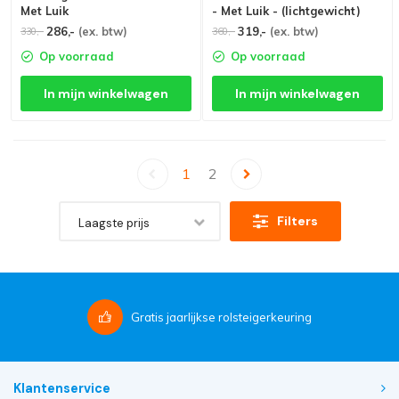
Met Luik
- Met Luik - (lichtgewicht)
286,-
(ex. btw)
319,-
(ex. btw)
330,-
360,-
Op voorraad
Op voorraad
In mijn winkelwagen
In mijn winkelwagen
1
2
Filters
Laagste prijs
Gratis
jaarlijkse rolsteigerkeuring
Klantenservice