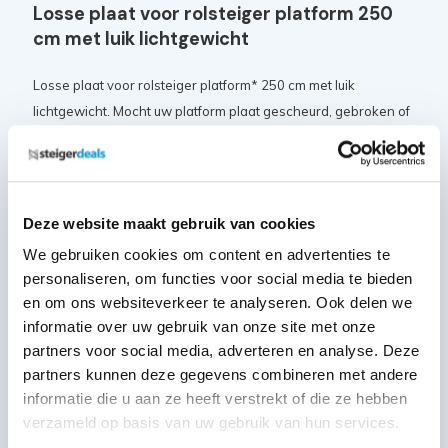
Losse plaat voor rolsteiger platform 250
cm met luik lichtgewicht
Losse plaat voor rolsteiger platform* 250 cm met luik
lichtgewicht. Mocht uw platform plaat gescheurd, gebroken of
beschadigd zijn, kunt u deze plaat als vervanging gebruiken.
Specificaties
Deze website maakt gebruik van cookies
We gebruiken cookies om content en advertenties te
Afmeting L x B x H: 250 x 58 x 1.1 cm
personaliseren, om functies voor social media te bieden
Materiaal: Carbondeck, met slijtvaste antislip toplaag
en om ons websiteverkeer te analyseren. Ook delen we
informatie over uw gebruik van onze site met onze
partners voor social media, adverteren en analyse. Deze
partners kunnen deze gegevens combineren met andere
Eenvoudig & veilig bestellen
informatie die u aan ze heeft verstrekt of die ze hebben
verzameld op basis van uw gebruik van hun services.
U kunt deze losse lichtgewicht plaat gemakkelijk en veilig