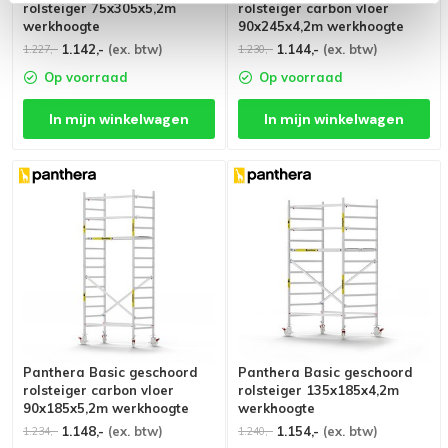
rolsteiger 75x305x5,2m
rolsteiger carbon vloer
werkhoogte
90x245x4,2m werkhoogte
1.142,-
(ex. btw)
1.144,-
(ex. btw)
1.227,-
1.230,-
Op voorraad
Op voorraad
In mijn winkelwagen
In mijn winkelwagen
Panthera Basic geschoord
Panthera Basic geschoord
rolsteiger carbon vloer
rolsteiger 135x185x4,2m
90x185x5,2m werkhoogte
werkhoogte
1.148,-
(ex. btw)
1.154,-
(ex. btw)
1.234,-
1.240,-