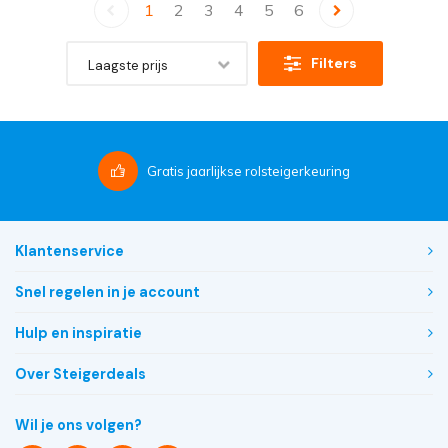
1
2
3
4
5
6
Filters
Laagste prijs
Gratis
jaarlijkse rolsteigerkeuring
Klantenservice
Snel regelen in je account
Hulp en inspiratie
Over Steigerdeals
Wil je ons volgen?