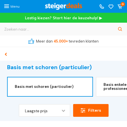
0
Menu
Lastig kiezen? Start hier de keuzehulp! ▶
Meer dan
45.000+
tevreden klanten
Basis met schoren (particulier)
Basis enkele
Basis met schoren (particulier)
professionee
Filters
Laagste prijs