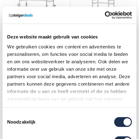
Panthera Basic geschoord
Panthera Basic geschoord
rolsteiger 90x305x4,2m
rolsteiger carbon vloer
werkhoogte
75x185x5,2m werkhoogte
1.106,-
(ex. btw)
1.112,-
(ex. btw)
1.189,-
1.195,-
Deze website maakt gebruik van cookies
Op voorraad
Op voorraad
We gebruiken cookies om content en advertenties te
personaliseren, om functies voor social media te bieden
In mijn winkelwagen
In mijn winkelwagen
en om ons websiteverkeer te analyseren. Ook delen we
informatie over uw gebruik van onze site met onze
partners voor social media, adverteren en analyse. Deze
partners kunnen deze gegevens combineren met andere
informatie die u aan ze heeft verstrekt of die ze hebben
verzameld op basis van uw gebruik van hun services.
Toestemmingsselectie
Noodzakelijk
Panthera Basic geschoord
Panthera Basic geschoord