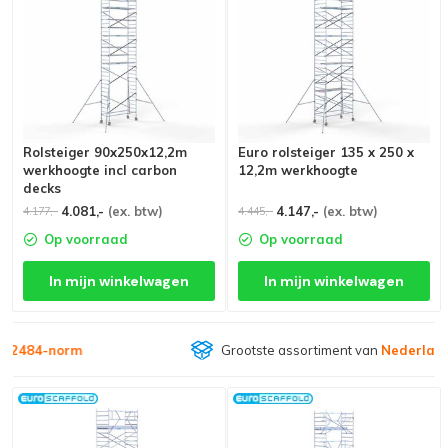
Rolsteiger 90x250x12,2m
Euro rolsteiger 135 x 250 x
werkhoogte incl carbon
12,2m werkhoogte
decks
4.081,-
(ex. btw)
4.147,-
(ex. btw)
4.177,-
4.445,-
Op voorraad
Op voorraad
In mijn winkelwagen
In mijn winkelwagen
Grootste assortiment van
Nederland