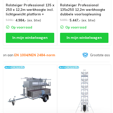
Rolsteiger Professional 135 x
Rolsteiger Professional
250 x 12,2m werkhoogte incl.
135x250 12,2m werkhoogte
lichtgewicht platform +
dubbele voorloopleuning
enkele voorloopleuning
4.984,-
(ex. btw)
5.447,-
(ex. btw)
5.061,-
5.855,-
Op voorraad
Op voorraad
In mijn winkelwagen
In mijn winkelwagen
Grootste assortiment van
Nederland