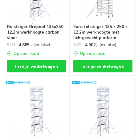
Rolsteiger Original 135x250
Euro rolsteiger 135 x 250 x
12,2m werkhoogte carbon
12,2m werkhoogte met
vloer
lichtgewicht platform
4.885,-
(ex. btw)
4.902,-
(ex. btw)
5.251,-
5.272,-
Op voorraad
Op voorraad
In mijn winkelwagen
In mijn winkelwagen