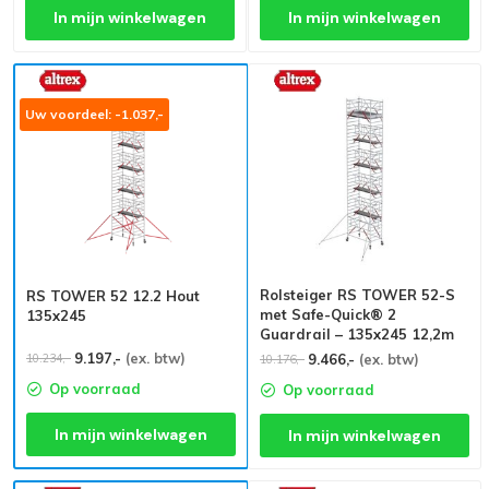
In mijn winkelwagen
In mijn winkelwagen
Uw voordeel: -1.037,-
Rolsteiger RS TOWER 52-S
RS TOWER 52 12.2 Hout
met Safe-Quick® 2
135x245
Guardrail – 135x245 12,2m
werkhoogte
9.197,-
(ex. btw)
10.234,-
9.466,-
(ex. btw)
10.176,-
Op voorraad
Op voorraad
In mijn winkelwagen
In mijn winkelwagen