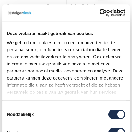
Steigeraanhanger + Euro
Solar Rolsteiger
rolsteiger 135x250x12,2m
135x250x12,2m werkhoogte,
werkhoogte
inclusief Solar lift
5.806,-
(ex. btw)
5.879,-
(ex. btw)
6.158,-
6.188,-
Op voorraad
Op voorraad
Deze website maakt gebruik van cookies
We gebruiken cookies om content en advertenties te
In mijn winkelwagen
In mijn winkelwagen
personaliseren, om functies voor social media te bieden
en om ons websiteverkeer te analyseren. Ook delen we
informatie over uw gebruik van onze site met onze
partners voor social media, adverteren en analyse. Deze
partners kunnen deze gegevens combineren met andere
informatie die u aan ze heeft verstrekt of die ze hebben
verzameld op basis van uw gebruik van hun services.
Toestemmingsselectie
Noodzakelijk
Steigeraanhanger + Euro
Rolsteiger Professional
Rolsteiger Compleet 135 x
135x250 12,2m werkhoogte
250 x 12,2m werkhoogte +
carbon vloer dubbele