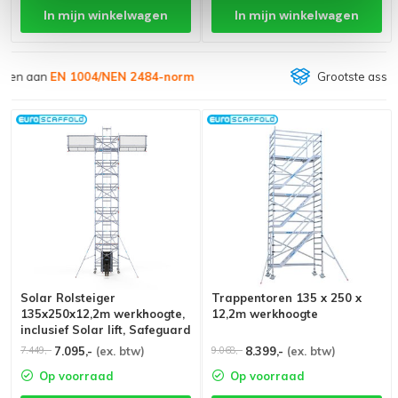
In mijn winkelwagen
In mijn winkelwagen
Grootste assortiment van
Nederland
Solar Rolsteiger
Trappentoren 135 x 250 x
135x250x12,2m werkhoogte,
12,2m werkhoogte
inclusief Solar lift, Safeguard
dakrandbeveiliging
7.095,-
(ex. btw)
8.399,-
(ex. btw)
7.449,-
9.068,-
Op voorraad
Op voorraad