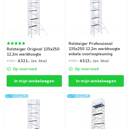
Rolsteiger Professional
135x250 12,2m werkhoogte
Rolsteiger Original 135x250
enkele voorloopleuning
12,2m werkhoogte
4.321,-
(ex. btw)
4.513,-
(ex. btw)
4.541,-
4.563,-
Op voorraad
Op voorraad
In mijn winkelwagen
In mijn winkelwagen