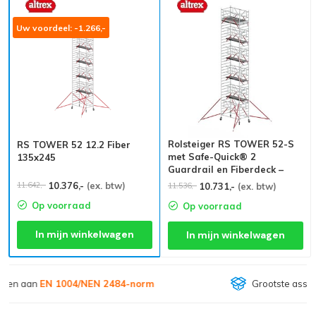
Uw voordeel: -1.266,-
Rolsteiger RS TOWER 52-S
RS TOWER 52 12.2 Fiber
met Safe-Quick® 2
135x245
Guardrail en Fiberdeck –
135x245 12,2m werkhoogte
10.376,-
(ex. btw)
11.642,-
10.731,-
(ex. btw)
11.536,-
Op voorraad
Op voorraad
In mijn winkelwagen
In mijn winkelwagen
Grootste assortiment van
Nederland