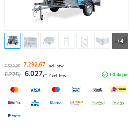
+4
7.292,67
7.532,25
Incl. btw
6.027,-
6.225,-
1-3 dagen
Excl. btw