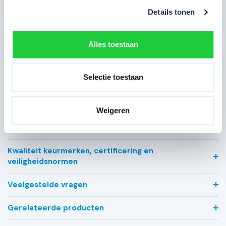
Details tonen
Platformlengte
250 cm
in cm
Enkelzijdig (bij gebruik
Voorloopleuning
Alles toestaan
tegen gevel of muur)
Type gebruik
Professioneel
Selectie toestaan
Bekijk alle specificaties
Weigeren
Meest behulpzame reviews
Kwaliteit keurmerken, certificering en
veiligheidsnormen
Veelgestelde vragen
Gerelateerde producten