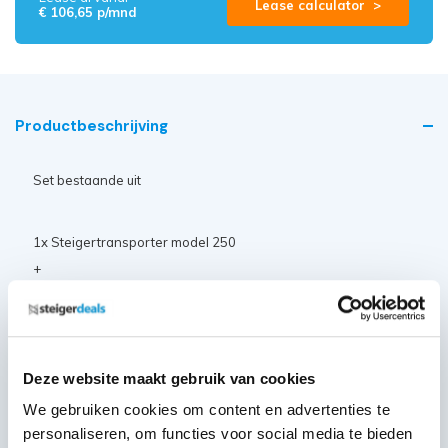
Lease calculator >
€ 106,65 p/mnd
Productbeschrijving
Set bestaande uit
1x Steigertransporter model 250
+
Euro rolsteiger 135x250x12,2m werkhoogte
10 x Euro opbouwframe 135-28-7
2 x Euro opbouwframe 135-28-4
Deze website maakt gebruik van cookies
5 x Voorloopleuning 250
2 x Horizontaal schoor 250
We gebruiken cookies om content en advertenties te
personaliseren, om functies voor social media te bieden
14 x Diagonaal schoor 250