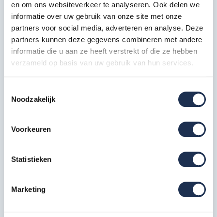
en om ons websiteverkeer te analyseren. Ook delen we
4 x Platform zonder luik 250
informatie over uw gebruik van onze site met onze
1 x Platform met luik 250
partners voor social media, adverteren en analyse. Deze
4 x Nylon wiel met spindel
partners kunnen deze gegevens combineren met andere
2 x Telestabilisator 300
informatie die u aan ze heeft verstrekt of die ze hebben
1 x Aluminium kantplankenset 135x250
verzameld op basis van uw gebruik van hun services.
Afbeeldingen dienen ter impressie en kunnen afwijken van
het werkelijke
Toestemmingsselectie
Noodzakelijk
Specificaties
Voorkeuren
Artikelcode
96049
Statistieken
Maximale
werkhoogte in
12 meter
m
Marketing
Breedte in cm
135 cm