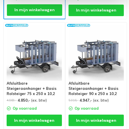
In mijn winkelwagen
In mijn winkelwagen
Afsluitbare
Afsluitbare
Steigeraanhanger + Basis
Steigeraanhanger + Basis
Rolsteiger 75 x 250 x 10,2
Rolsteiger 90 x 250 x 10,2
meter
meter
4.850,-
(ex. btw)
4.947,-
(ex. btw)
4.869,-
5.016,-
Op voorraad
Op voorraad
In mijn winkelwagen
In mijn winkelwagen