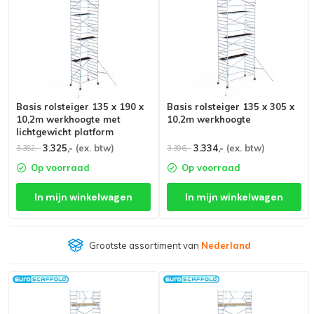
Basis rolsteiger 135 x 190 x
Basis rolsteiger 135 x 305 x
10,2m werkhoogte met
10,2m werkhoogte
lichtgewicht platform
3.325,-
(ex. btw)
3.334,-
(ex. btw)
3.382,-
3.396,-
Op voorraad
Op voorraad
In mijn winkelwagen
In mijn winkelwagen
Grootste assortiment van
Nederland