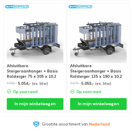
Afsluitbare
Afsluitbare
Steigeraanhanger + Basis
Steigeraanhanger + Basis
Rolsteiger 75 x 305 x 10,2
Rolsteiger 135 x 190 x 10,2
meter
meter
5.054,-
(ex. btw)
5.055,-
(ex. btw)
5.562,-
5.075,-
Op voorraad
Op voorraad
In mijn winkelwagen
In mijn winkelwagen
Grootste assortiment van
Nederland