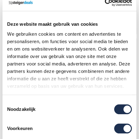
4.519,-
(ex. btw)
4.626,-
(ex. btw)
4.701,-
4.760,-
Op voorraad
Op voorraad
Deze website maakt gebruik van cookies
In mijn winkelwagen
In mijn winkelwagen
We gebruiken cookies om content en advertenties te
personaliseren, om functies voor social media te bieden
en om ons websiteverkeer te analyseren. Ook delen we
informatie over uw gebruik van onze site met onze
partners voor social media, adverteren en analyse. Deze
partners kunnen deze gegevens combineren met andere
informatie die u aan ze heeft verstrekt of die ze hebben
verzameld op basis van uw gebruik van hun services.
Toestemmingsselectie
Afsluitbare
Afsluitbare
Noodzakelijk
Steigeraanhanger + Basis
Steigeraanhanger + Basis
Rolsteiger 75 x 190 x 10,2
Rolsteiger 90 x 190 x 10,2
meter
meter
4.688,-
(ex. btw)
4.785,-
(ex. btw)
5.039,-
4.867,-
Voorkeuren
Op voorraad
Op voorraad