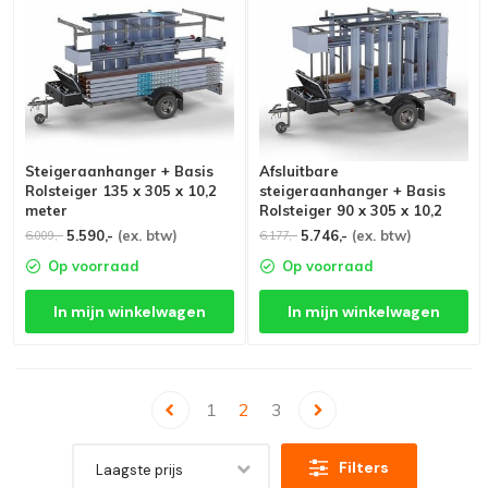
Steigeraanhanger + Basis
Afsluitbare
Rolsteiger 135 x 305 x 10,2
steigeraanhanger + Basis
meter
Rolsteiger 90 x 305 x 10,2
meter
5.590,-
(ex. btw)
5.746,-
(ex. btw)
6.009,-
6.177,-
Op voorraad
Op voorraad
In mijn winkelwagen
In mijn winkelwagen
1
2
3
Filters
Laagste prijs