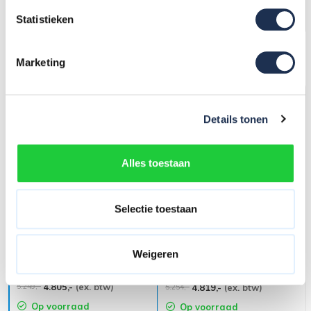
In mijn winkelwagen
In mijn winkelwagen
Statistieken
Grootste assortiment van
Nederland
Marketing
Uw voordeel: -444,-
Details tonen
Alles toestaan
Selectie toestaan
Afsluitbare
Steigeraanhanger + Basis
Steigeraanhanger + Basis
Weigeren
Rolsteiger 135 x 250 x 10,2
Rolsteiger 135 x 250 x 10,2
meter
meter
4.805,-
(ex. btw)
5.249,-
4.819,-
(ex. btw)
5.254,-
Op voorraad
Op voorraad