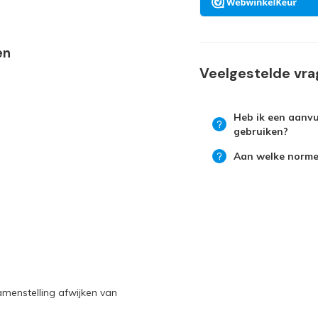
en
Veelgestelde vr
Heb ik een aanvu
gebruiken?
Aan welke norme
amenstelling afwijken van