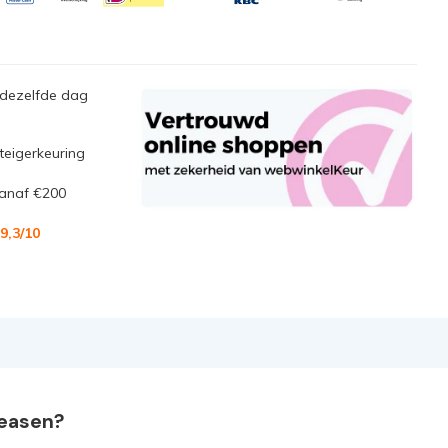
 dezelfde dag
steigerkeuring
anaf €200
9,3
/10
leasen?