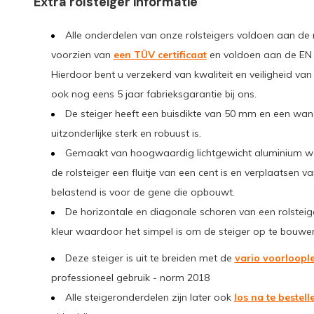
Extra rolsteiger informatie
Alle onderdelen van onze rolsteigers voldoen aan de 
voorzien van
een TÜV certificaat
en voldoen aan de EN 10
Hierdoor bent u verzekerd van kwaliteit en veiligheid va
ook nog eens 5 jaar fabrieksgarantie bij ons.
De steiger heeft een buisdikte van 50 mm en een wa
uitzonderlijke sterk en robuust is.
Gemaakt van hoogwaardig lichtgewicht aluminium 
de rolsteiger een fluitje van een cent is en verplaatsen 
belastend is voor de gene die opbouwt.
De horizontale en diagonale schoren van een rolstei
kleur waardoor het simpel is om de steiger op te bouwe
Deze steiger is uit te breiden met de
vario voorloopl
professioneel gebruik - norm 2018
Alle steigeronderdelen zijn later ook
los na te bestell