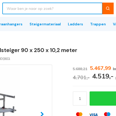
raanhangers
Steigermateriaal
Ladders
Trappen
V
lsteiger 90 x 250 x 10,2 meter
angers
5.467,99
5.688,21
I
4.519,-
4.701,-