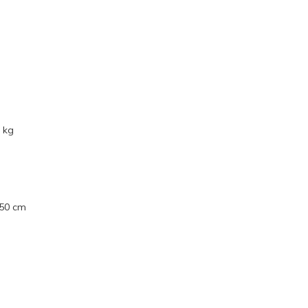
 kg
250 cm