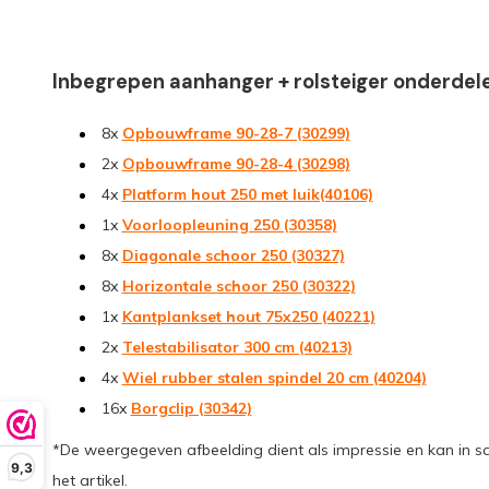
Inbegrepen aanhanger + rolsteiger onderdel
8x
Opbouwframe 90-28-7 (30299)
2x
Opbouwframe 90-28-4 (30298)
4x
Platform hout 250 met luik(40106)
1x
Voorloopleuning 250 (30358)
8x
Diagonale schoor 250 (30327)
8x
Horizontale schoor 250 (30322)
1x
Kantplankset hout 75x250 (40221)
2x
Telestabilisator 300 cm (40213)
4x
Wiel rubber stalen spindel 20 cm (40204)
16x
Borgclip (30342)
*De weergegeven afbeelding dient als impressie en kan in s
9,3
het artikel.