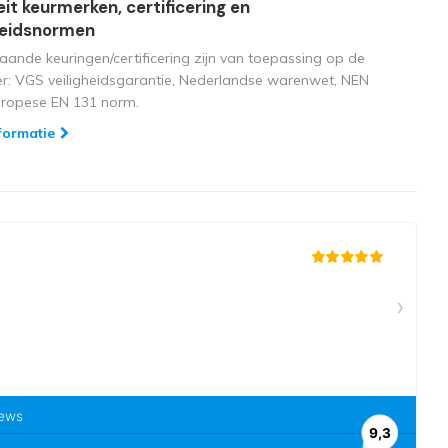
eit keurmerken, certificering en
heidsnormen
aande keuringen/certificering zijn van toepassing op de
ger: VGS veiligheidsgarantie, Nederlandse warenwet, NEN
uropese EN 131 norm.
formatie