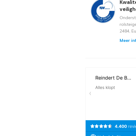
Kwalit
veilig
Onderst
rolstei
2484, E
Meer in