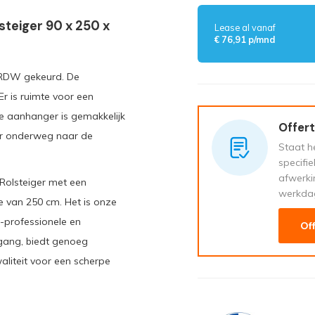
steiger 90 x 250 x
Lease al vanaf
€ 76,91 p/mnd
n RDW gekeurd. De
r is ruimte voor een
e aanhanger is gemakkelijk
Offert
er onderweg naar de
Staat he
specifi
afwerki
Rolsteiger met een
werkda
 van 250 cm. Het is onze
-professionele en
Of
mgang, biedt genoeg
aliteit voor een scherpe