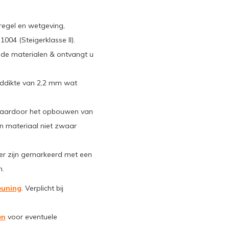
regel en wetgeving,
04 (Steigerklasse II).
n de materialen & ontvangt u
nddikte van 2,2 mm wat
waardoor het opbouwen van
van materiaal niet zwaar
ger zijn gemarkeerd met een
n.
euning
. Verplicht bij
en
voor eventuele