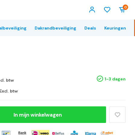
0
albeveiliging
Dakrandbeveiliging
Deals
Keuringen
1-3 dagen
ncl. btw
Excl. btw
In mijn winkelwagen