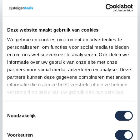
Voldoet aan de EN 1004 norm
Deze website maakt gebruik van cookies
Uitbreiding mogelijk met de volgende
merken
We gebruiken cookies om content en advertenties te
personaliseren, om functies voor social media te bieden
Altrex rolsteigers
en om ons websiteverkeer te analyseren. Ook delen we
Euroscaffold rolsteigers
informatie over uw gebruik van onze site met onze
partners voor social media, adverteren en analyse. Deze
Skyworks rolsteigers
partners kunnen deze gegevens combineren met andere
ASC rolsteigers
informatie die u aan ze heeft verstrekt of die ze hebben
Centrum rolsteigers
verzameld op basis van uw gebruik van hun services.
Solide rolsteigers
Toestemmingsselectie
Noodzakelijk
Eenvoudig bestellen
Voorkeuren
U kunt de kantplankset gemakkelijk en veilig online bestellen