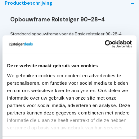
Productbeschrijving
Opbouwframe Rolsteiger 90-28-4
Standaard opbouwframe voor de Basic rolsteiger 90-28-4
Hoogte: 100 cm
Breedte: 90 cm
Aantal sporten: 4
Deze website maakt gebruik van cookies
We gebruiken cookies om content en advertenties te
personaliseren, om functies voor social media te bieden
Vragen? Neem gerust contact met ons op.
en om ons websiteverkeer te analyseren. Ook delen we
Heeft u vragen over dit product of wilt u advies over wat de
informatie over uw gebruik van onze site met onze
beste oplossing is voor u? Neem dan gerust contact op via 085
partners voor social media, adverteren en analyse. Deze
0656192.Wij helpen u graag verder.
partners kunnen deze gegevens combineren met andere
informatie die u aan ze heeft verstrekt of die ze hebben
verzameld op basis van uw gebruik van hun services.
Specificaties