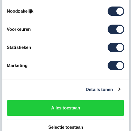
Toestemmingsselectie
Noodzakelijk
Artikelcode
30298
Maximale
10 meter
werkhoogte in m
Voorkeuren
Breedte in cm
135 cm
Statistieken
Platformlengte in
305 cm
cm
Marketing
Dubbelzijdig (bij
Voorloopleuning
losstaand gebruik)
Details tonen
Type gebruik
Semi-professioneel
Bekijk alle specificaties
Alles toestaan
Meest behulpzame reviews
Selectie toestaan