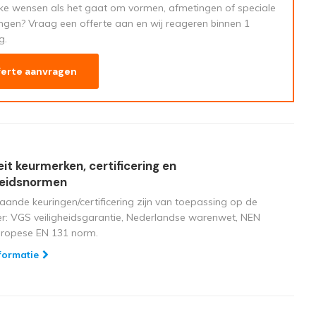
eke wensen als het gaat om vormen, afmetingen of speciale
ngen? Vraag een offerte aan en wij reageren binnen 1
g.
ferte aanvragen
eit keurmerken, certificering en
heidsnormen
aande keuringen/certificering zijn van toepassing op de
ger: VGS veiligheidsgarantie, Nederlandse warenwet, NEN
uropese EN 131 norm.
formatie