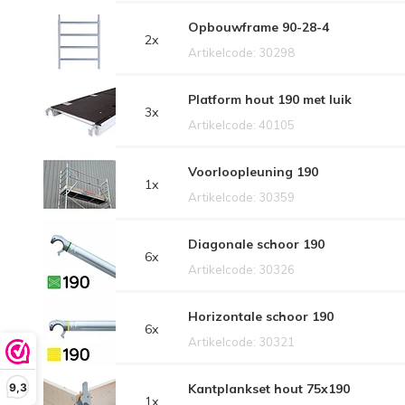
Opbouwframe 90-28-4
2x
Artikelcode: 30298
Platform hout 190 met luik
3x
Artikelcode: 40105
Voorloopleuning 190
1x
Artikelcode: 30359
Diagonale schoor 190
6x
Artikelcode: 30326
Horizontale schoor 190
6x
Artikelcode: 30321
9,3
Kantplankset hout 75x190
1x