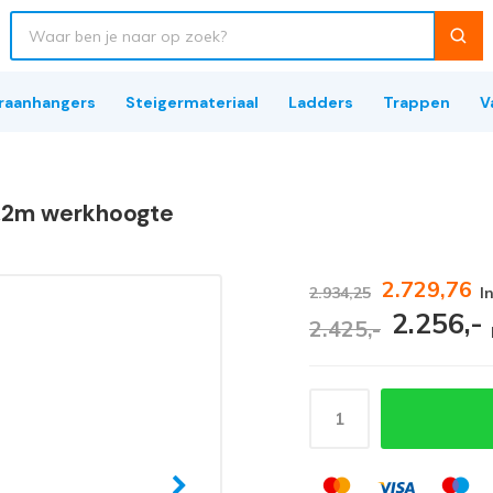
raanhangers
Steigermateriaal
Ladders
Trappen
V
 8,2m werkhoogte
2.729,76
2.934,25
I
2.256,-
2.425,-