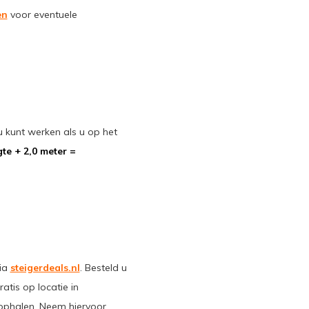
en
voor eventuele
kunt werken als u op het
te + 2,0 meter =
via
steigerdeals.nl
. Besteld u
atis op locatie in
 ophalen. Neem hiervoor