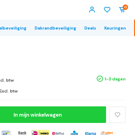
0
albeveiliging
Dakrandbeveiliging
Deals
Keuringen
1-3 dagen
ncl. btw
Excl. btw
In mijn winkelwagen