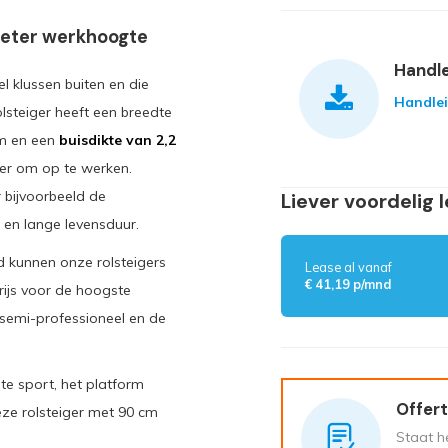
 meter werkhoogte
Handle
el klussen buiten en die
Handle
olsteiger heeft een breedte
 m en een
buisdikte van 2,2
ger om op te werken.
 bijvoorbeeld de
Liever voordelig 
 en lange levensduur.
d kunnen onze rolsteigers
Lease al vanaf
€ 41,19 p/mnd
rijs voor de hoogste
e semi-professioneel en de
te sport, het platform
Offert
ze rolsteiger met 90 cm
Staat he