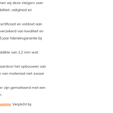
n wij deze steigers zeer
iteit, veiligheid en
ertificaat en voldoet aan
verzekerd van kwaliteit en
 jaar fabrieksgarantie bij
nddikte van 2,2 mm wat
waardoor het opbouwen van
en van materiaal niet zwaar
ger zijn gemarkeerd met een
n.
euning
. Verplicht bij