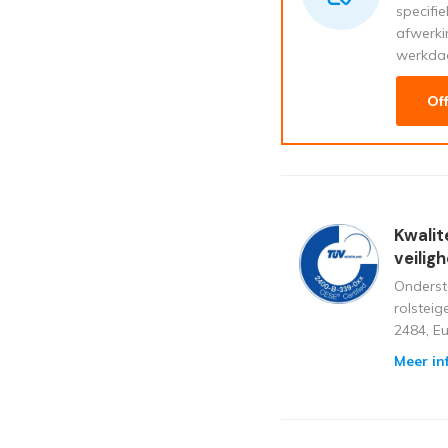
specifi
afwerki
werkda
Of
Kwalit
veilig
Onderst
rolstei
2484, E
Meer in