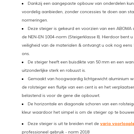
Dankzij een aangepaste opbouw van onderdelen kunne
voordelig aanbieden, zonder concessies te doen aan stabil
normeringen.
Deze steiger is gekeurd en voorzien van een ABOMA c
de NEN-EN 1004-norm (Steigerklasse II). Hierdoor bent u 
veiligheid van de materialen & ontvangt u ook nog eens 5
ons.
De steiger heeft een buisdikte van 50 mm en een wa
uitzonderlijke sterk en robuust is.
Gemaakt van hoogwaardig lichtgewicht aluminium 
de rolsteiger een fluitje van een cent is en het verplaats
belastend is voor de gene die opbouwt.
De horizontale en diagonale schoren van een rolstei
kleur waardoor het simpel is om de steiger op te bouwe
Deze steiger is uit te breiden met de
vario voorloopl
professioneel gebruik - norm 2018