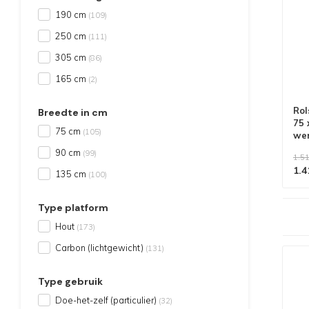
190 cm
(109)
250 cm
(111)
305 cm
(86)
165 cm
(2)
Rol
Breedte in cm
75 
75 cm
(105)
we
90 cm
(99)
1.51
1.4
135 cm
(100)
Type platform
Alle producten voldoen aan
EN 1004/NEN 2484-norm
Hout
(173)
Carbon (lichtgewicht)
(131)
Type gebruik
Doe-het-zelf (particulier)
(32)