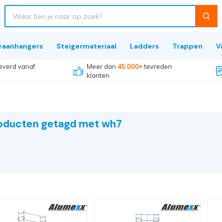
raanhangers
Steigermateriaal
Ladders
Trappen
V
everd vanaf
Meer dan
45.000+
tevreden
klanten
oducten getagd met wh7