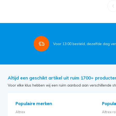
Voor
13:00
besteld, dezelfde dag ve
Altijd een geschikt artikel uit ruim 1700+ producte
Voor elke klus hebben wij een ruim aanbod aan verschillende st
Populaire merken
Populai
Altrex
Altrex ro