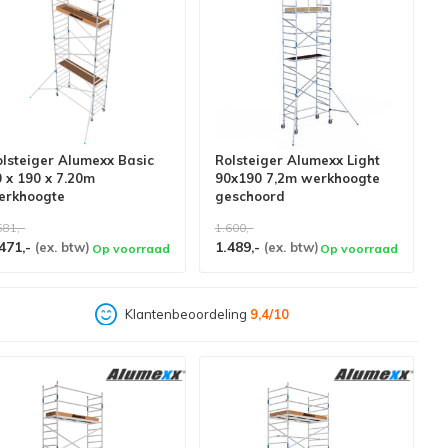
lsteiger Alumexx Basic
Rolsteiger Alumexx Light
 x 190 x 7.20m
90x190 7,2m werkhoogte
erkhoogte
geschoord
581,-
1.600,-
471,-
1.489,-
(ex. btw)
(ex. btw)
Op voorraad
Op voorraad
Klantenbeoordeling
9,4/10