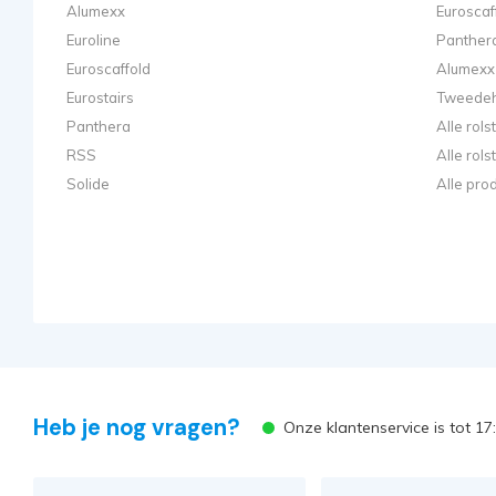
Alumexx
Euroscaf
Euroline
Panthera
Euroscaffold
Alumexx 
Eurostairs
Tweedeh
Panthera
Alle rol
RSS
Alle rol
Solide
Alle pro
Heb je nog vragen?
Onze klantenservice is tot 1