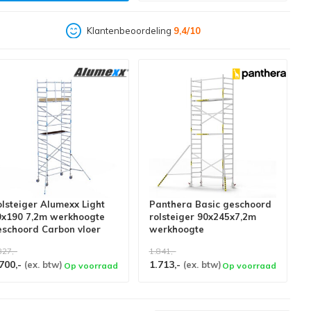
Klantenbeoordeling
9,4/10
lsteiger Alumexx Light
Panthera Basic geschoord
0x190 7,2m werkhoogte
rolsteiger 90x245x7,2m
eschoord Carbon vloer
werkhoogte
827,-
1.841,-
700,-
1.713,-
(ex. btw)
(ex. btw)
Op voorraad
Op voorraad