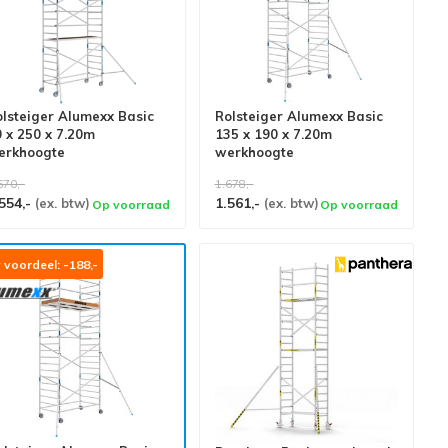
lsteiger Alumexx Basic
Rolsteiger Alumexx Basic
 x 250 x 7.20m
135 x 190 x 7.20m
erkhoogte
werkhoogte
670,-
1.678,-
554,-
1.561,-
(ex. btw)
(ex. btw)
Op voorraad
Op voorraad
voordeel: -188,-