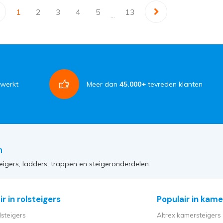
1
2
3
4
5
13
...
rwerkt
Meer dan
45.000+
tevreden klanten
n
eigers, ladders, trappen en steigeronderdelen
r in rolsteigers
Populair in kame
lsteigers
Altrex kamersteigers