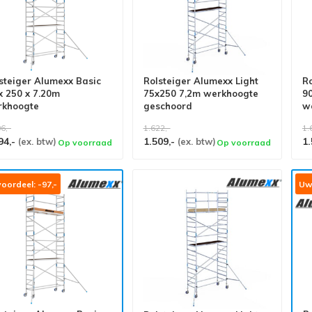
steiger Alumexx Basic
Rolsteiger Alumexx Light
Ro
x 250 x 7.20m
75x250 7,2m werkhoogte
90
rkhoogte
geschoord
w
6,-
1.622,-
1.
94,-
1.509,-
1.
(ex. btw)
(ex. btw)
Op voorraad
Op voorraad
oordeel: -97,-
Uw 