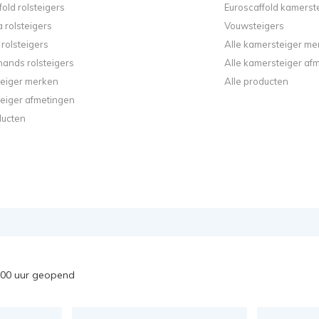
fold rolsteigers
Euroscaffold kamerst
 rolsteigers
Vouwsteigers
rolsteigers
Alle kamersteiger me
ands rolsteigers
Alle kamersteiger af
steiger merken
Alle producten
steiger afmetingen
ducten
7:00 uur geopend