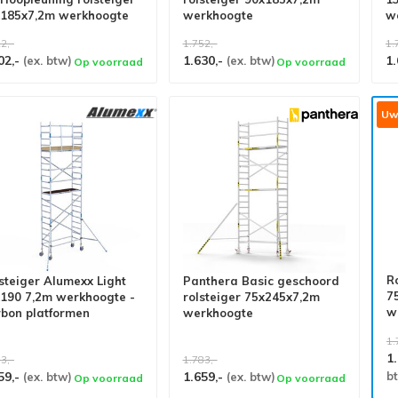
185x7,2m werkhoogte
werkhoogte
w
2,-
1.752,-
1.
02,-
1.630,-
1.
(ex. btw)
(ex. btw)
Op voorraad
Op voorraad
Uw 
R
steiger Alumexx Light
Panthera Basic geschoord
7
190 7,2m werkhoogte -
rolsteiger 75x245x7,2m
w
bon platformen
werkhoogte
p
1.
1
3,-
1.783,-
59,-
1.659,-
b
(ex. btw)
(ex. btw)
Op voorraad
Op voorraad