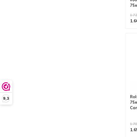
75x
1.72
1.6
Rol
9,3
75x
Car
1.78
1.6