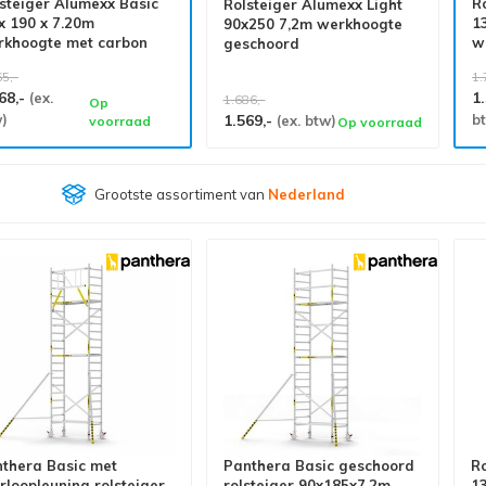
steiger Alumexx Basic
R
Rolsteiger Alumexx Light
x 190 x 7.20m
1
90x250 7,2m werkhoogte
rkhoogte met carbon
w
geschoord
tformen
p
65,-
1.
68,-
1
(ex.
1.686,-
Op
)
1.569,-
b
(ex. btw)
voorraad
Op voorraad
Grootste assortiment van
Nederland
thera Basic met
Panthera Basic geschoord
Ro
rloopleuning rolsteiger
rolsteiger 90x185x7,2m
13