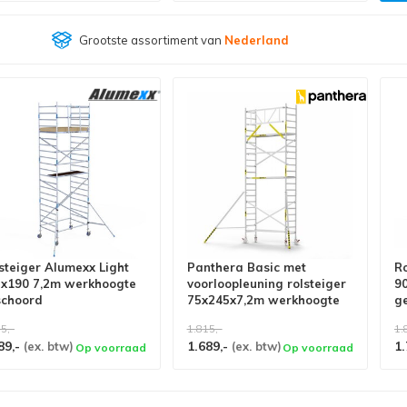
Grootste assortiment van
Nederland
steiger Alumexx Light
Panthera Basic met
Ro
x190 7,2m werkhoogte
voorloopleuning rolsteiger
9
schoord
75x245x7,2m werkhoogte
g
5,-
1.815,-
1.
89,-
1.689,-
1.
(ex. btw)
(ex. btw)
Op voorraad
Op voorraad