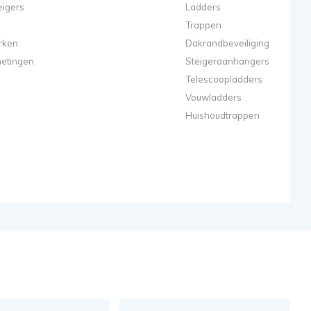
eigers
Ladders
Trappen
rken
Dakrandbeveiliging
metingen
Steigeraanhangers
Telescoopladders
Vouwladders
Huishoudtrappen