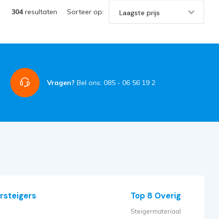
304
resultaten
Sorteer op:
Laagste prijs
Vragen?
Bel ons: 085 - 06 56 19 2
rsteigers
Top 8 Overig
Steigermateriaal