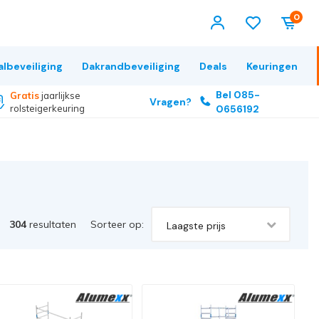
0
albeveiliging
Dakrandbeveiliging
Deals
Keuringen
Bel 085-
Gratis
jaarlijkse
Vragen?
rolsteigerkeuring
0656192
304
resultaten
Sorteer op:
Laagste prijs