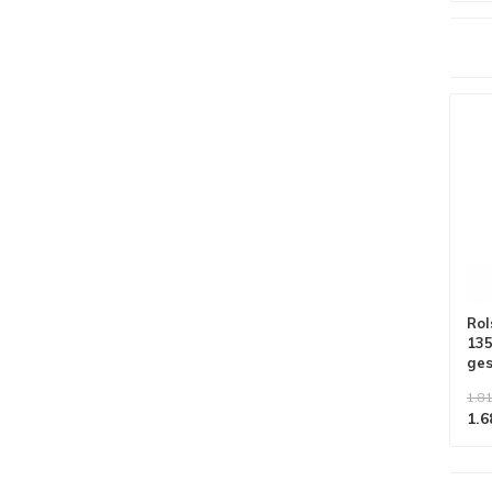
Alle producten voldoen aan
EN 1004/NEN 2484-norm
Rol
135
ge
1.81
1.6