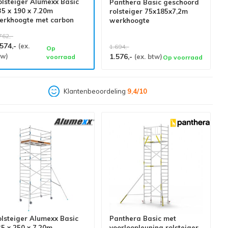
olsteiger Alumexx Basic
Panthera Basic geschoord
35 x 190 x 7.20m
rolsteiger 75x185x7,2m
erkhoogte met carbon
werkhoogte
latformen
762,-
.574,-
(ex.
1.694,-
Op
tw)
1.576,-
(ex. btw)
voorraad
Op voorraad
Klantenbeoordeling
9,4/10
lsteiger Alumexx Basic
Panthera Basic met
5 x 250 x 7.20m
voorloopleuning rolsteiger