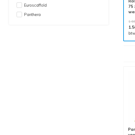
Rol
Euroscaffold
75 
we
Panthera
pla
1.6
1.5
btw
Alle producten voldoen aan
EN 1004/NEN 2484-norm
Pan
voo