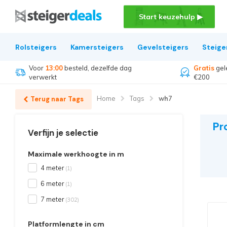
Start keuzehulp ▶
Rolsteigers
Kamersteigers
Gevelsteigers
Steige
Voor
13:00
besteld, dezelfde dag
Gratis
gel
verwerkt
€200
Home
Tags
wh7
Terug naar Tags
Pr
Verfijn je selectie
Maximale werkhoogte in m
4 meter
(1)
6 meter
(1)
7 meter
(302)
Platformlengte in cm