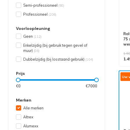
Semi-professioneel
(98)
Professioneel
(206)
Voorloopleuning
Rol
Geen
(112)
75 
we
Enkelzijdig (bij gebruik tegen gevel of
muur)
(86)
1.60
1.4
Dubbelzijdig (bij losstaand gebruik)
(104)
Prijs
Uw v
€
0
€
7000
Merken
Alle merken
Altrex
Alumexx