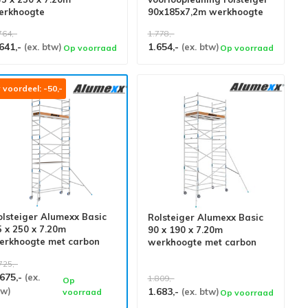
erkhoogte
90x185x7,2m werkhoogte
764,-
1.778,-
641,-
1.654,-
(ex. btw)
(ex. btw)
Op voorraad
Op voorraad
voordeel: -50,-
olsteiger Alumexx Basic
Rolsteiger Alumexx Basic
5 x 250 x 7.20m
90 x 190 x 7.20m
erkhoogte met carbon
werkhoogte met carbon
latformen
platformen
725,-
.675,-
(ex.
1.809,-
Op
tw)
1.683,-
(ex. btw)
voorraad
Op voorraad