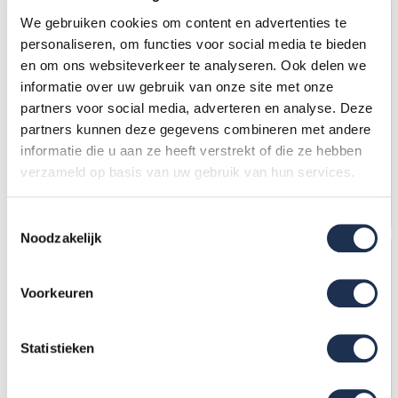
We gebruiken cookies om content en advertenties te
personaliseren, om functies voor social media te bieden
en om ons websiteverkeer te analyseren. Ook delen we
informatie over uw gebruik van onze site met onze
Rolsteiger Original 90x190
Rolsteiger Original 90x190
partners voor social media, adverteren en analyse. Deze
6,2m werkhoogte
8,2m werkhoogte
partners kunnen deze gegevens combineren met andere
1.738,-
(ex. btw)
2.215,-
(ex. btw)
1.858,-
2.346,-
informatie die u aan ze heeft verstrekt of die ze hebben
Op voorraad
Op voorraad
verzameld op basis van uw gebruik van hun services.
In mijn winkelwagen
In mijn winkelwagen
Toestemmingsselectie
Noodzakelijk
Voorkeuren
Statistieken