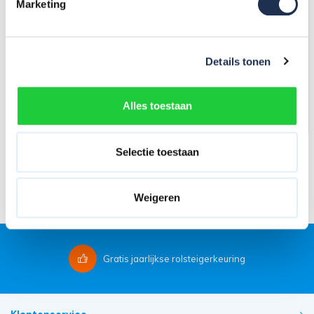
Marketing
Rolsteiger Original 135x305
Rolsteiger Original 135x250
12,2m werkhoogte carbon
12,2m werkhoogte carbon
vloer
vloer
Details tonen
4.868,-
(ex. btw)
4.885,-
(ex. btw)
5.143,-
5.251,-
Op voorraad
Op voorraad
Alles toestaan
In mijn winkelwagen
In mijn winkelwagen
Selectie toestaan
Filters
Laagste prijs
Weigeren
Gratis
jaarlijkse rolsteigerkeuring