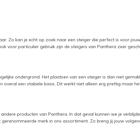
baar. Zo kan je echt op zoek naar een steiger die perfect is voor jou
ok voor particulier gebruik zijn de steigers van Panthera zeer gesch
ke ondergrond. Het plaatsen van een steiger is dan niet gemakkelijk
d en overal een stabiele basis. Dit werkt niet alleen erg prettig maar h
andere producten van Panthera. In dat geval kunnen we je verblijden
t gerenommeerde merk in ons assortiment. Zo breng jij jouw volgend