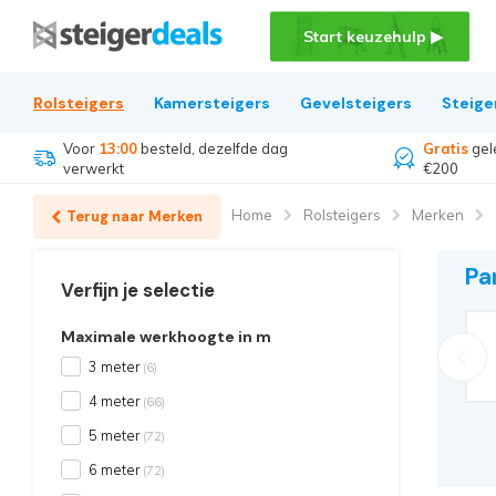
Start keuzehulp ▶
Rolsteigers
Kamersteigers
Gevelsteigers
Steige
Voor
13:00
besteld, dezelfde dag
Gratis
gel
verwerkt
€200
Home
Rolsteigers
Merken
Terug naar Merken
Pa
Verfijn je selectie
Maximale werkhoogte in m
3 meter
(6)
4 meter
(66)
5 meter
(72)
6 meter
(72)