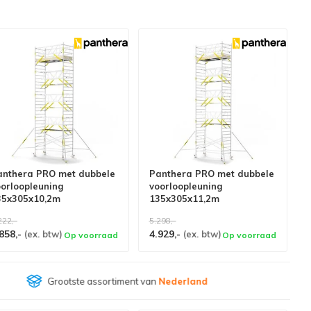
anthera PRO met dubbele
Panthera PRO met dubbele
oorloopleuning
voorloopleuning
35x305x10,2m
135x305x11,2m
erkhoogte carbon vloer
werkhoogte carbon vloer
222,-
5.298,-
858,-
4.929,-
(ex. btw)
(ex. btw)
Op voorraad
Op voorraad
Klantenbeoordeling
9,4/10