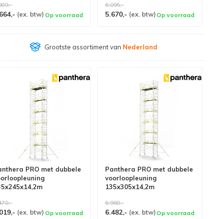
089,-
6.095,-
664,-
5.670,-
(ex. btw)
(ex. btw)
Op voorraad
Op voorraad
Klantenbeoordeling
9,4/10
anthera PRO met dubbele
Panthera PRO met dubbele
oorloopleuning
voorloopleuning
35x245x14,2m
135x305x14,2m
erkhoogte carbon vloer
werkhoogte carbon vloer
470,-
6.968,-
019,-
6.482,-
(ex. btw)
(ex. btw)
Op voorraad
Op voorraad