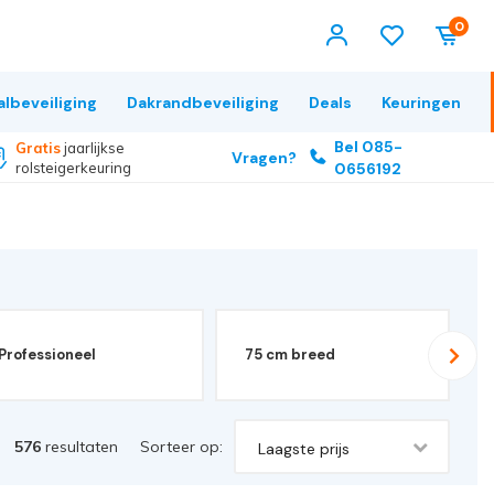
0
albeveiliging
Dakrandbeveiliging
Deals
Keuringen
Bel 085-
Gratis
jaarlijkse
Vragen?
rolsteigerkeuring
0656192
Professioneel
75 cm breed
576
resultaten
Sorteer op:
Laagste prijs