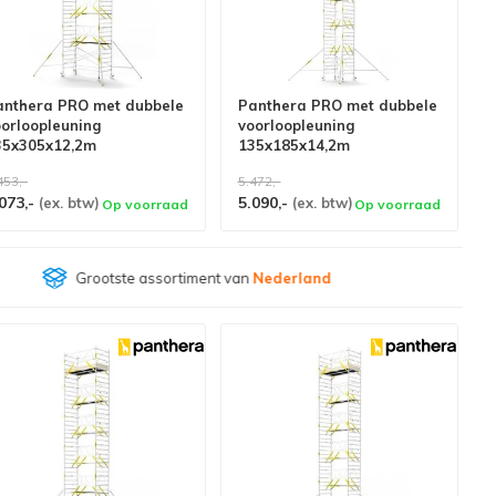
anthera PRO met dubbele
Panthera PRO met dubbele
oorloopleuning
voorloopleuning
35x305x12,2m
135x185x14,2m
erkhoogte
werkhoogte
453,-
5.472,-
073,-
5.090,-
(ex. btw)
(ex. btw)
Op voorraad
Op voorraad
Klantenbeoordeling
9,4/10