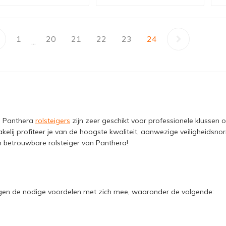
1
20
21
22
23
24
...
. Panthera
rolsteigers
zijn zeer geschikt voor professionele klussen o
kelij profiteer je van de hoogste kwaliteit, aanwezige veiligheidsnor
n betrouwbare rolsteiger van Panthera!
en de nodige voordelen met zich mee, waaronder de volgende: