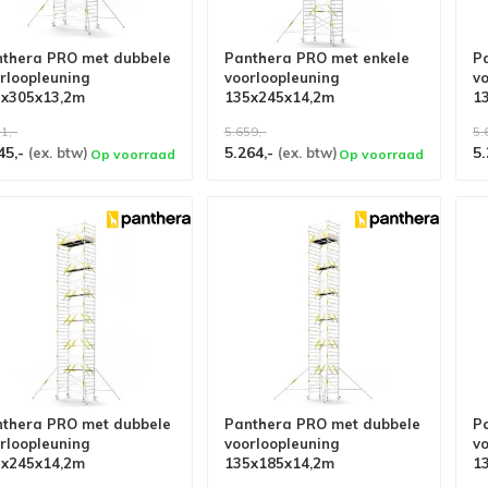
thera PRO met dubbele
Panthera PRO met enkele
P
rloopleuning
voorloopleuning
v
5x305x13,2m
135x245x14,2m
1
rkhoogte
werkhoogte carbon vloer
w
1,-
5.659,-
5.
45,-
5.264,-
5.
(ex. btw)
(ex. btw)
Op voorraad
Op voorraad
thera PRO met dubbele
Panthera PRO met dubbele
P
rloopleuning
voorloopleuning
v
5x245x14,2m
135x185x14,2m
1
rkhoogte
werkhoogte carbon vloer
w