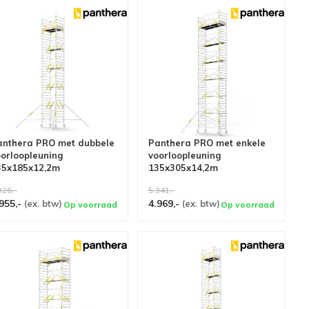
anthera PRO met dubbele
Panthera PRO met enkele
oorloopleuning
voorloopleuning
35x185x12,2m
135x305x14,2m
erkhoogte carbon vloer
werkhoogte
326,-
5.341,-
955,-
4.969,-
(ex. btw)
(ex. btw)
Op voorraad
Op voorraad