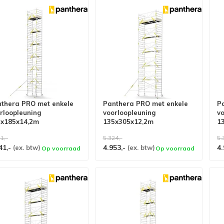
thera PRO met enkele
Panthera PRO met enkele
P
rloopleuning
voorloopleuning
v
5x185x14,2m
135x305x12,2m
1
khoogte carbon vloer
werkhoogte carbon vloer
w
1,-
5.324,-
5.
41,-
4.953,-
4.
(ex. btw)
(ex. btw)
Op voorraad
Op voorraad