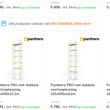
0,-
6.082,-
6.
86,-
5.658,-
5.
(ex. btw)
(ex. btw)
Op voorraad
Op voorraad
Grootste assortiment van
Nederland
thera PRO met dubbele
Panthera PRO met dubbele
P
rloopleuning
voorloopleuning
v
5x305x13,2m
135x305x14,2m
1
khoogte carbon vloer
werkhoogte
w
1,-
6.219,-
6.
41,-
5.785,-
6.
(ex. btw)
(ex. btw)
Op voorraad
Op voorraad