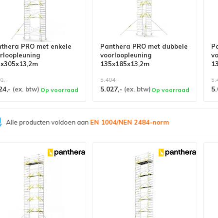
thera PRO met enkele
Panthera PRO met dubbele
P
rloopleuning
voorloopleuning
v
5x305x13,2m
135x185x13,2m
1
khoogte carbon vloer
werkhoogte carbon vloer
w
1,-
5.404,-
5.
24,-
5.027,-
5.
(ex. btw)
(ex. btw)
Op voorraad
Op voorraad
Grootste assortiment van
Nederland