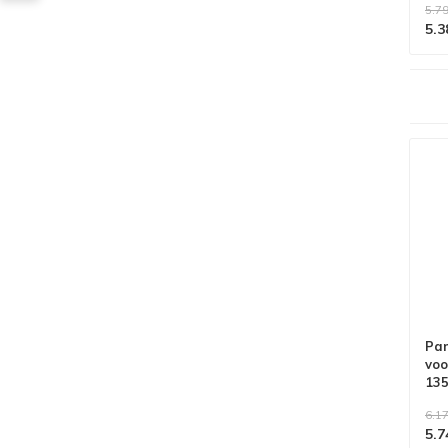
5.79
5.3
Alle producten voldoen aan
EN 1004/NEN 2484-norm
Pan
voo
13
wer
6.17
5.7