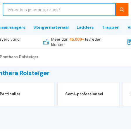
raanhangers
Steigermateriaal
Ladders
Trappen
V
everd vanaf
Meer dan
45.000+
tevreden
klanten
Panthera Rolsteiger
nthera Rolsteiger
Particulier
Semi-professioneel