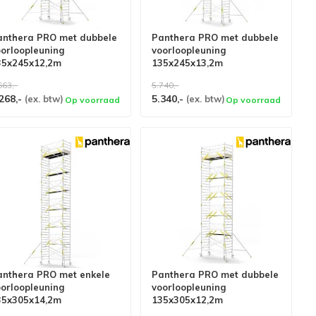
anthera PRO met dubbele
Panthera PRO met dubbele
oorloopleuning
voorloopleuning
35x245x12,2m
135x245x13,2m
erkhoogte carbon vloer
werkhoogte carbon vloer
663,-
5.740,-
268,-
5.340,-
(ex. btw)
(ex. btw)
Op voorraad
Op voorraad
anthera PRO met enkele
Panthera PRO met dubbele
oorloopleuning
voorloopleuning
35x305x14,2m
135x305x12,2m
erkhoogte carbon vloer
werkhoogte carbon vloer