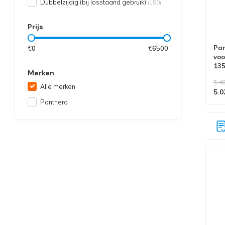
Dubbelzijdig (bij losstaand gebruik)
(150)
Prijs
Pan
€
0
€
6500
voo
13
Merken
wer
5.40
Alle merken
5.0
Panthera
Alle producten voldoen aan
EN 1004/NEN 2484-norm