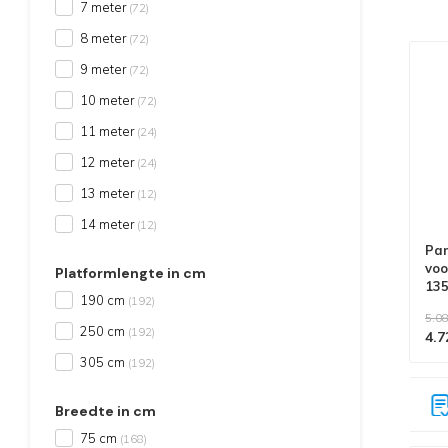
7 meter
(72)
8 meter
(72)
9 meter
(72)
10 meter
(72)
11 meter
(24)
12 meter
(24)
13 meter
(12)
14 meter
(12)
Pan
voo
Platformlengte in cm
13
190 cm
(192)
we
5.08
250 cm
(192)
4.7
305 cm
(192)
Alle producten voldoen aan
EN 1004/NEN 2484-norm
Breedte in cm
75 cm
(168)