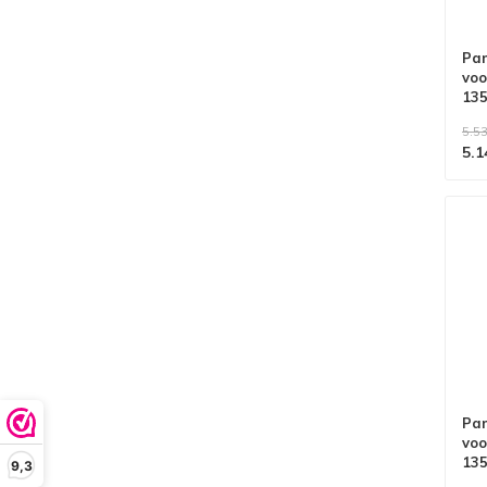
Pan
voo
13
we
5.53
5.1
Pan
voo
13
9,3
we