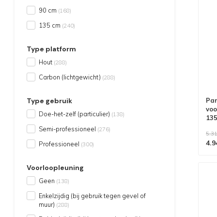
90 cm
(168)
135 cm
(240)
Type platform
Hout
(288)
Carbon (lichtgewicht)
(288)
Pan
Type gebruik
voo
Doe-het-zelf (particulier)
(138)
13
wer
Semi-professioneel
(276)
5.31
4.9
Professioneel
(300)
Voorloopleuning
Geen
(138)
Enkelzijdig (bij gebruik tegen gevel of
muur)
(288)