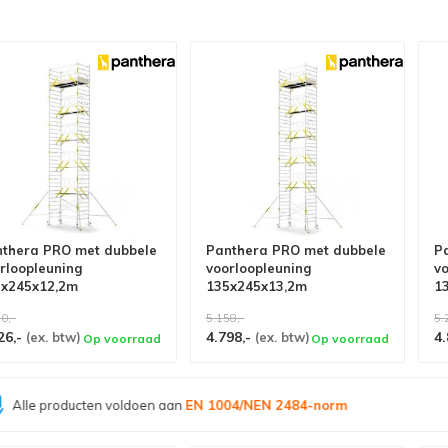
thera PRO met dubbele
Panthera PRO met dubbele
P
rloopleuning
voorloopleuning
v
5x245x12,2m
135x245x13,2m
1
rkhoogte
werkhoogte
w
0,-
5.158,-
5.
26,-
4.798,-
4.
(ex. btw)
(ex. btw)
Op voorraad
Op voorraad
Grootste assortiment van
Nederland