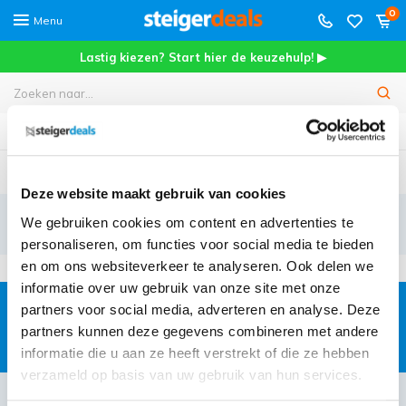
0
Menu
Lastig kiezen? Start hier de keuzehulp! ▶
Meer dan
45.000+
tevreden klanten
Deze website maakt gebruik van cookies
3x11 treden
We gebruiken cookies om content en advertenties te
personaliseren, om functies voor social media te bieden
en om ons websiteverkeer te analyseren. Ook delen we
informatie over uw gebruik van onze site met onze
partners voor social media, adverteren en analyse. Deze
Gratis
jaarlijkse rolsteigerkeuring
partners kunnen deze gegevens combineren met andere
informatie die u aan ze heeft verstrekt of die ze hebben
verzameld op basis van uw gebruik van hun services.
Klantenservice