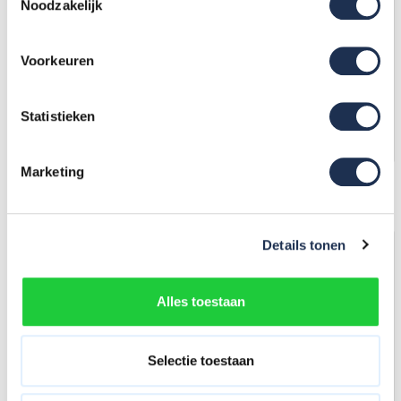
Noodzakelijk
Panthera Stukadoors
Panthera Stukadoors steiger
werkplatform laag 190x400
190 x 400 met 3m
3m werkhoogte
werkhoogte
Voorkeuren
1.708,-
(ex. btw)
1.768,-
(ex. btw)
1.836,-
1.859,-
Op voorraad
Op voorraad
Statistieken
In mijn winkelwagen
In mijn winkelwagen
Marketing
Alle producten voldoen aan
EN 1004/NEN 2484-norm
Details tonen
Uw voordeel: -90,-
Alles toestaan
Selectie toestaan