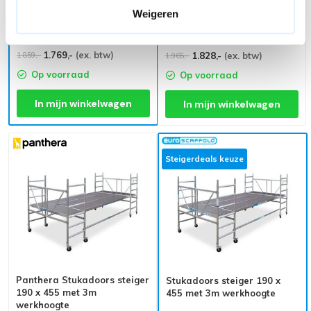
Weigeren
Panthera Stukadoors
Stukadoors steiger 190 x
werkplatform laag 190x455
400 met 3m werkhoogte
3m werkhoogte
1.769,-
(ex. btw)
1.859,-
1.828,-
(ex. btw)
1.965,-
Op voorraad
Op voorraad
In mijn winkelwagen
In mijn winkelwagen
Steigerdeals keuze
Panthera Stukadoors steiger
Stukadoors steiger 190 x
190 x 455 met 3m
455 met 3m werkhoogte
werkhoogte