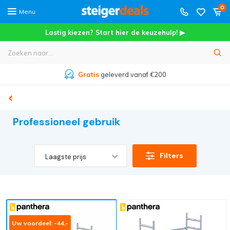
0
Menu
Lastig kiezen? Start hier de keuzehulp! ▶
Gratis
geleverd vanaf €200
Professioneel gebruik
Filters
Laagste prijs
Uw voordeel: -44,-