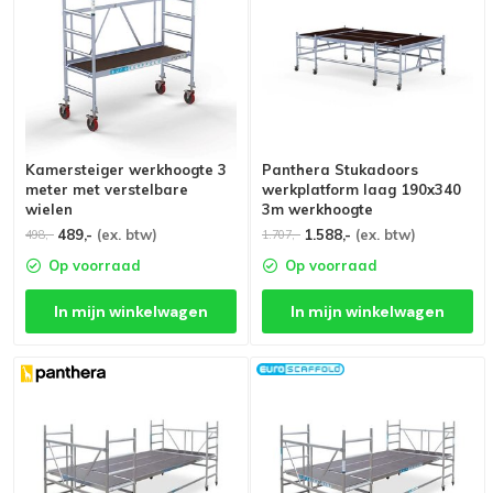
Kamersteiger werkhoogte 3
Panthera Stukadoors
meter met verstelbare
werkplatform laag 190x340
wielen
3m werkhoogte
489,-
(ex. btw)
1.588,-
(ex. btw)
498,-
1.707,-
Op voorraad
Op voorraad
In mijn winkelwagen
In mijn winkelwagen