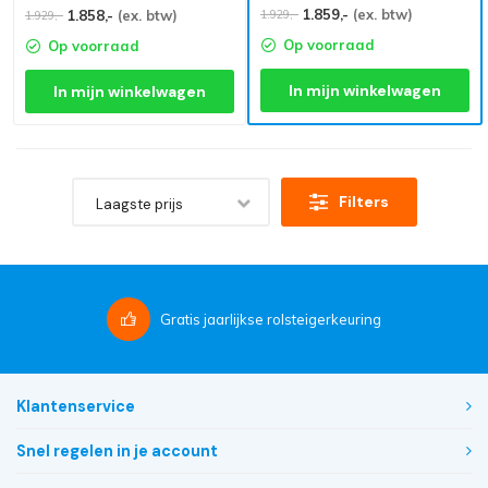
1.859,-
(ex. btw)
1.929,-
1.858,-
(ex. btw)
1.929,-
Op voorraad
Op voorraad
In mijn winkelwagen
In mijn winkelwagen
Filters
Laagste prijs
Gratis
jaarlijkse rolsteigerkeuring
Klantenservice
Snel regelen in je account