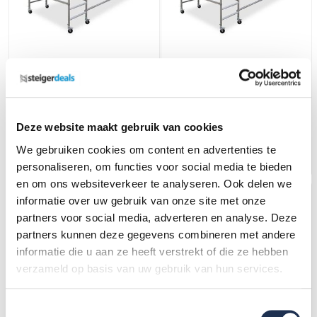
Panthera Stukadoors steiger
Stukadoors steiger 190 x
190 x 340 met 3m
340 met 3m werkhoogte
werkhoogte
1.658,-
(ex. btw)
1.659,-
(ex. btw)
1.749,-
1.749,-
Op voorraad
Op voorraad
Deze website maakt gebruik van cookies
We gebruiken cookies om content en advertenties te
In mijn winkelwagen
In mijn winkelwagen
personaliseren, om functies voor social media te bieden
en om ons websiteverkeer te analyseren. Ook delen we
informatie over uw gebruik van onze site met onze
partners voor social media, adverteren en analyse. Deze
partners kunnen deze gegevens combineren met andere
informatie die u aan ze heeft verstrekt of die ze hebben
verzameld op basis van uw gebruik van hun services.
Toestemmingsselectie