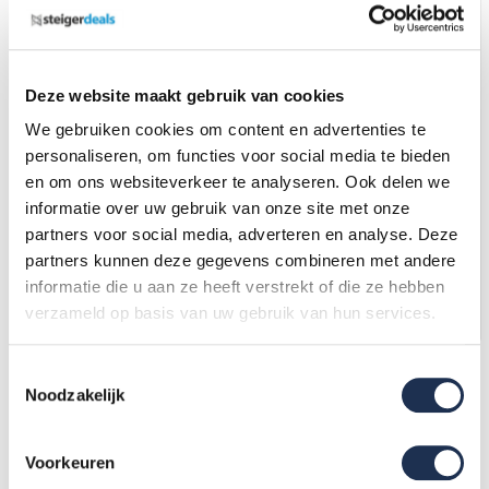
Deze website maakt gebruik van cookies
We gebruiken cookies om content en advertenties te
personaliseren, om functies voor social media te bieden
Telescopische vouwsteiger
Telescopische vouwsteiger
en om ons websiteverkeer te analyseren. Ook delen we
RS TOWER 55 – 135x305
RS TOWER 55 met
2,75m werkhoogte
Fiberdeck- 135x305 2,75m
informatie over uw gebruik van onze site met onze
werkhoogte
1.998,-
(ex. btw)
2.413,-
(ex. btw)
2.148,-
2.594,-
partners voor social media, adverteren en analyse. Deze
partners kunnen deze gegevens combineren met andere
Op voorraad
Op voorraad
informatie die u aan ze heeft verstrekt of die ze hebben
In mijn winkelwagen
In mijn winkelwagen
verzameld op basis van uw gebruik van hun services.
Toestemmingsselectie
Grootste assortiment van
Nederland
Noodzakelijk
Voorkeuren
Filters