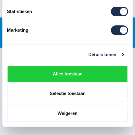
Laagste prijs
Statistieken
Marketing
Gratis
jaarlijkse rolsteigerkeuring
Details tonen
Klantenservice
Snel regelen in je account
Alles toestaan
Hulp en inspiratie
Selectie toestaan
Over Steigerdeals
Wil je ons volgen?
Weigeren