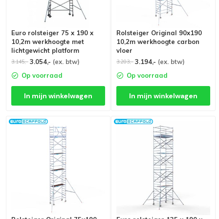
Euro rolsteiger 75 x 190 x
Rolsteiger Original 90x190
10,2m werkhoogte met
10,2m werkhoogte carbon
lichtgewicht platform
vloer
3.054,-
(ex. btw)
3.194,-
(ex. btw)
3.145,-
3.203,-
Op voorraad
Op voorraad
In mijn winkelwagen
In mijn winkelwagen