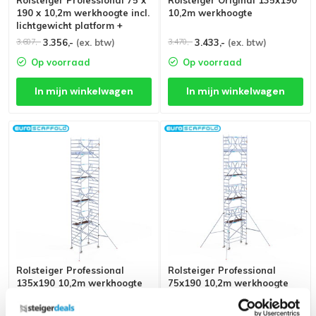
Rolsteiger Professional 75 x
Rolsteiger Original 135x190
190 x 10,2m werkhoogte incl.
10,2m werkhoogte
lichtgewicht platform +
enkele voorloopleuning
3.356,-
(ex. btw)
3.433,-
(ex. btw)
3.607,-
3.470,-
Op voorraad
Op voorraad
In mijn winkelwagen
In mijn winkelwagen
Rolsteiger Professional
Rolsteiger Professional
135x190 10,2m werkhoogte
75x190 10,2m werkhoogte
enkele voorloopleuning
dubbele voorloopleuning
3.530,-
(ex. btw)
3.754,-
(ex. btw)
3.603,-
4.035,-