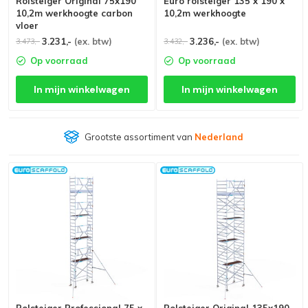
Rolsteiger Original 75x190
Euro rolsteiger 135 x 190 x
10,2m werkhoogte carbon
10,2m werkhoogte
vloer
3.231,-
(ex. btw)
3.236,-
(ex. btw)
3.473,-
3.432,-
Op voorraad
Op voorraad
In mijn winkelwagen
In mijn winkelwagen
Grootste assortiment van
Nederland