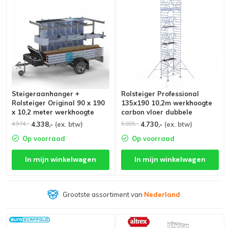
Steigeraanhanger +
Rolsteiger Professional
Rolsteiger Original 90 x 190
135x190 10,2m werkhoogte
x 10,2 meter werkhoogte
carbon vloer dubbele
voorloopleuning
4.338,-
(ex. btw)
4.730,-
(ex. btw)
4.974,-
5.085,-
Op voorraad
Op voorraad
In mijn winkelwagen
In mijn winkelwagen
Grootste assortiment van
Nederland