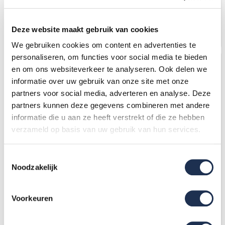
Op voorraad
Op voorraad
Deze website maakt gebruik van cookies
In mijn winkelwagen
In mijn winkelwagen
We gebruiken cookies om content en advertenties te
personaliseren, om functies voor social media te bieden
en om ons websiteverkeer te analyseren. Ook delen we
informatie over uw gebruik van onze site met onze
partners voor social media, adverteren en analyse. Deze
partners kunnen deze gegevens combineren met andere
informatie die u aan ze heeft verstrekt of die ze hebben
verzameld op basis van uw gebruik van hun services.
Toestemmingsselectie
Rolsteiger Original 135x190
Euro rolsteiger 135 x 190 x
Noodzakelijk
10,2m werkhoogte carbon
10,2m werkhoogte met
vloer
lichtgewicht platform
3.814,-
(ex. btw)
3.823,-
(ex. btw)
3.844,-
4.053,-
Voorkeuren
Op voorraad
Op voorraad
In mijn winkelwagen
In mijn winkelwagen