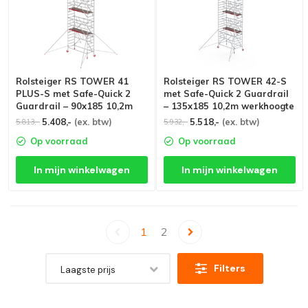
Rolsteiger RS TOWER 41
Rolsteiger RS TOWER 42-S
PLUS-S met Safe-Quick 2
met Safe-Quick 2 Guardrail
Guardrail – 90x185 10,2m
– 135x185 10,2m werkhoogte
werkhoogte
5.408,-
(ex. btw)
5.518,-
(ex. btw)
5.813,-
5.932,-
Op voorraad
Op voorraad
In mijn winkelwagen
In mijn winkelwagen
1
2
Filters
Laagste prijs