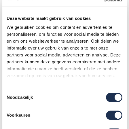
Waarom een steiger vaak de veiligste keuze is
Veel risico’s ontstaan doordat mensen proberen te werken
Deze website maakt gebruik van cookies
vanaf een ladder of direct op het dak.
We gebruiken cookies om content en advertenties te
Een daksteiger, dakladder of rolsteiger is in veel situaties
personaliseren, om functies voor social media te bieden
en om ons websiteverkeer te analyseren. Ook delen we
gewoon de veiligste keuze. Je hebt een stabiele werkplek,
informatie over uw gebruik van onze site met onze
leuningen als bescherming en meer controle over je
partners voor social media, adverteren en analyse. Deze
bewegingen.
partners kunnen deze gegevens combineren met andere
Daarnaast pak je meteen een ander risico aan: de toegang tot
informatie die u aan ze heeft verstrekt of die ze hebben
verzameld op basis van uw gebruik van hun services.
het dak. Met een steiger ga je gecontroleerd omhoog en
omlaag, in plaats van balancerend op een ladder.
Toestemmingsselectie
Zeker bij werkzaamheden zoals zonnepanelen installeren merk
Noodzakelijk
je het verschil meteen. Je werkt rustiger, stabieler en vooral
veiliger.
Voorkeuren