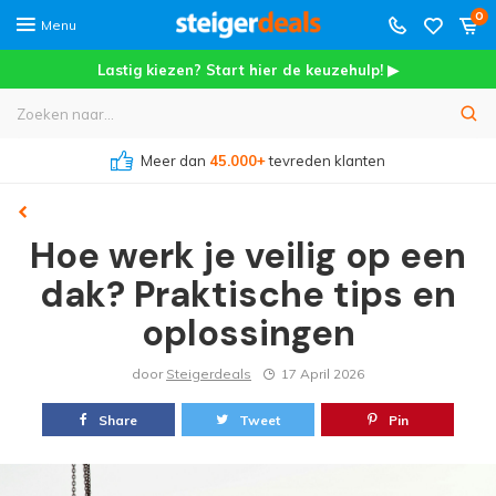
0
Menu
Lastig kiezen? Start hier de keuzehulp! ▶
Meer dan
45.000+
tevreden klanten
Hoe werk je veilig op een
dak? Praktische tips en
oplossingen
door
Steigerdeals
17 April 2026
Share
Tweet
Pin