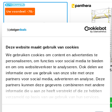
Uw voordeel: -78,-
Deze website maakt gebruik van cookies
We gebruiken cookies om content en advertenties te
personaliseren, om functies voor social media te bieden
Panthera PRO met enke
en om ons websiteverkeer te analyseren. Ook delen we
EVO Kamersteiger | max.
voorloopleuning 75x30
informatie over uw gebruik van onze site met onze
werkhoogte 3 meter
werkhoogte
partners voor social media, adverteren en analyse. Deze
partners kunnen deze gegevens combineren met andere
311,-
(ex. btw)
389,-
2.565,-
(ex. btw)
2.757,-
informatie die u aan ze heeft verstrekt of die ze hebben
Op voorraad
Op voorraad
verzameld op basis van uw gebruik van hun services.
In mijn winkelwagen
In mijn winkel
Toestemmingsselectie