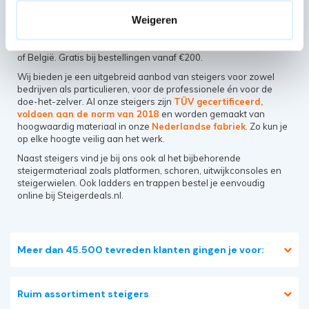
steigeraanhanger
, wij hebben deze altijd op voorraad.
Bestel en
Weigeren
betaal je vandaag voor 13:00 uur via de webshop dan
wordt je bestelling dezelfde dag nog verwerkt
en zo snel
mogelijk op de door jouw gekozen locatie geleverd in Nederland
of België. Gratis bij bestellingen vanaf €200.
Wij bieden je een uitgebreid aanbod van steigers voor zowel
bedrijven als particulieren, voor de professionele én voor de
doe-het-zelver. Al onze steigers zijn
TÜV gecertificeerd,
voldoen aan de norm van 2018
en worden gemaakt van
hoogwaardig materiaal in onze
Nederlandse fabriek
. Zo kun je
op elke hoogte veilig aan het werk.
Naast steigers vind je bij ons ook al het bijbehorende
steigermateriaal
zoals
platformen
,
schoren
,
uitwijkconsoles
en
steigerwielen
. Ook
ladders
en
trappen
bestel je eenvoudig
online bij Steigerdeals.nl.
Meer dan 45.500 tevreden klanten gingen je voor:
Ruim assortiment steigers