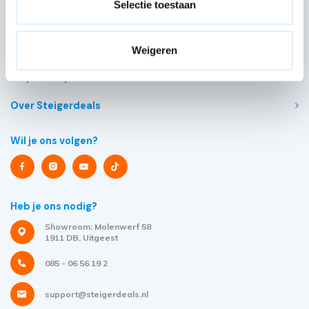
Selectie toestaan
Klantenservice
Snel regelen in je account
Weigeren
Hulp en inspiratie
Over Steigerdeals
Wil je ons volgen?
Heb je ons nodig?
Showroom: Molenwerf 58
1911 DB, Uitgeest
085 - 06 56 19 2
support@steigerdeals.nl