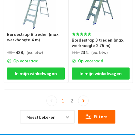
Bordestrap 8 treden (max.
werkhoogte 4 m)
Bordestrap 3 treden (max.
werkhoogte 2,75 m)
428,-
(ex. btw)
234,-
(ex. btw)
460,-
251,-
Op voorraad
Op voorraad
In mijn winkelwagen
In mijn winkelwagen
1
2
Filters
Meest bekeken