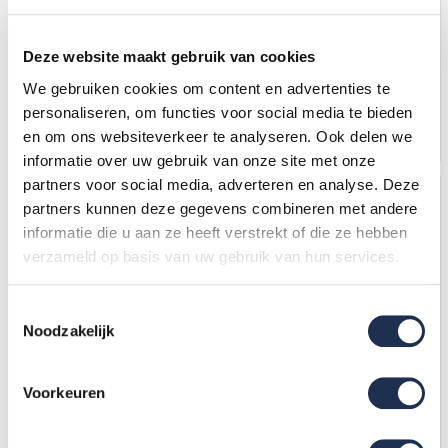
Altrex Taurus enkel
Professionele verrijdbare
oploopbare magazijntrap -
magazijntrap 10 treden
9 treden
Deze website maakt gebruik van cookies
772,-
(ex. btw)
1.194,-
(ex. btw)
883,-
1.292,-
We gebruiken cookies om content en advertenties te
Op voorraad
Op voorraad
personaliseren, om functies voor social media te bieden
In mijn winkelwagen
In mijn winkelwagen
en om ons websiteverkeer te analyseren. Ook delen we
informatie over uw gebruik van onze site met onze
partners voor social media, adverteren en analyse. Deze
partners kunnen deze gegevens combineren met andere
informatie die u aan ze heeft verstrekt of die ze hebben
verzameld op basis van uw gebruik van hun services.
Toestemmingsselectie
Noodzakelijk
Professionele verrijdbare
Magazijntrap 1x12 treden
Voorkeuren
magazijntrap 6 treden
1.040,-
(ex. btw)
1.925,-
(ex. btw)
1.115,-
2.069,-