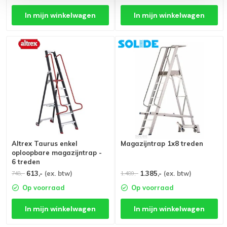
In mijn winkelwagen
In mijn winkelwagen
Altrex Taurus enkel
Magazijntrap 1x8 treden
oploopbare magazijntrap -
6 treden
613,-
(ex. btw)
1.385,-
(ex. btw)
748,-
1.489,-
Op voorraad
Op voorraad
In mijn winkelwagen
In mijn winkelwagen