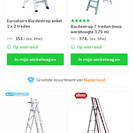
Eurostairs Bordestrap enkel
1 x 2 treden
Bordestrap 7 treden (max.
werkhoogte 3,75 m)
153,-
(ex. btw)
374,-
(ex. btw)
164,-
402,-
Op voorraad
Op voorraad
In mijn winkelwagen
In mijn winkelwagen
Grootste assortiment van
Nederland