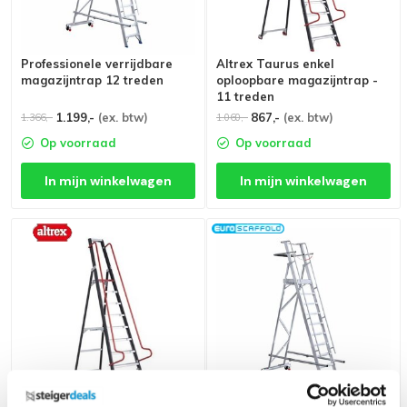
Professionele verrijdbare
Altrex Taurus enkel
magazijntrap 12 treden
oploopbare magazijntrap -
11 treden
1.199,-
(ex. btw)
867,-
(ex. btw)
1.366,-
1.060,-
Op voorraad
Op voorraad
In mijn winkelwagen
In mijn winkelwagen