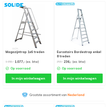
Magazijntrap 1x6 treden
Eurostairs Bordestrap enkel
8 treden
1.077,-
(ex. btw)
236,-
(ex. btw)
1.158,-
253,-
Op voorraad
Op voorraad
In mijn winkelwagen
In mijn winkelwagen
Grootste assortiment van
Nederland