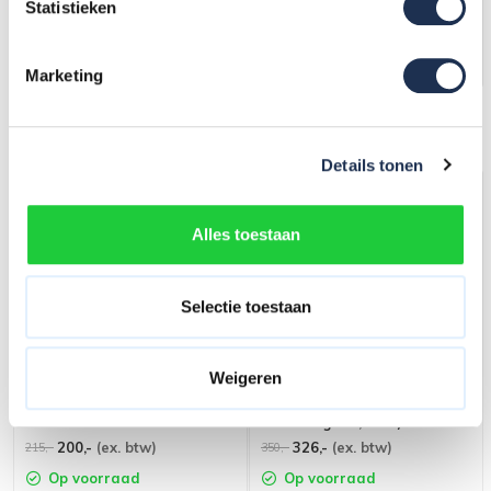
Statistieken
Op voorraad
Op voorraad
In mijn winkelwagen
In mijn winkelwagen
Marketing
Grootste assortiment van
Nederland
Details tonen
Alles toestaan
Selectie toestaan
Weigeren
Eurostairs Bordestrap enkel
Bordestrap 6 treden (max.
6 treden
werkhoogte 3,50 m)
200,-
(ex. btw)
326,-
(ex. btw)
215,-
350,-
Op voorraad
Op voorraad