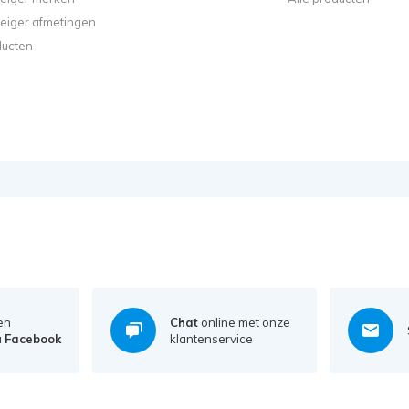
steiger afmetingen
ducten
en
Chat
online met onze
a
Facebook
klantenservice