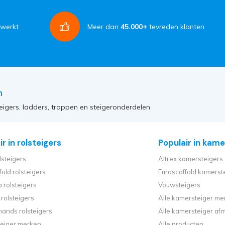
rwerkt
Meer dan
45.000+
tevreden klanten
n
eigers, ladders, trappen en steigeronderdelen
r in rolsteigers
Populair in kame
lsteigers
Altrex kamersteigers
fold rolsteigers
Euroscaffold kamerst
 rolsteigers
Vouwsteigers
rolsteigers
Alle kamersteiger me
ands rolsteigers
Alle kamersteiger af
steiger merken
Alle producten