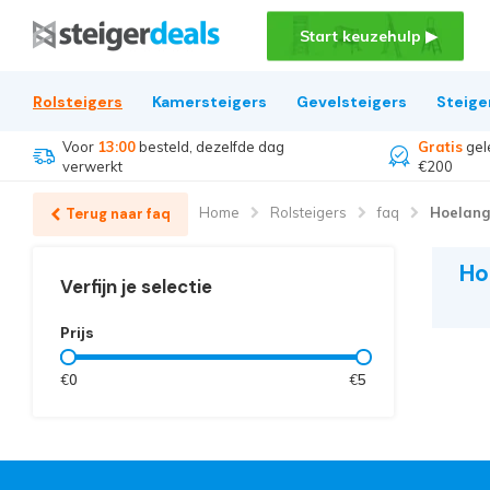
Start keuzehulp ▶
Rolsteigers
Kamersteigers
Gevelsteigers
Steige
Voor
13:00
besteld, dezelfde dag
Gratis
gel
verwerkt
€200
Home
Rolsteigers
faq
Hoelang 
Terug naar faq
Ho
Verfijn je selectie
Prijs
€
0
€
5