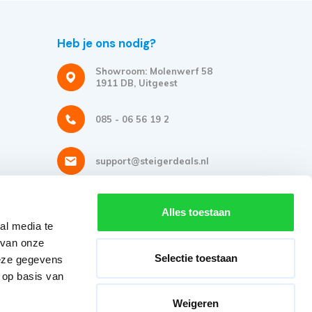
Heb je ons nodig?
Showroom: Molenwerf 58
1911 DB, Uitgeest
085 - 06 56 19 2
support@steigerdeals.nl
Meld je aan voor onze nieuwsbrief
Alles toestaan
al media te
Ontvang de beste aanbiedingen en persoonlijk advies.
 van onze
Selectie toestaan
deze gegevens
 op basis van
Weigeren