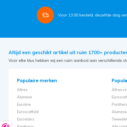
Voor
13:00
besteld, dezelfde dag ve
Altijd een geschikt artikel uit ruim 1700+ producte
Voor elke klus hebben wij een ruim aanbod aan verschillende st
Populaire merken
Populai
Altrex
Altrex ro
Alumexx
Euroscaf
Euroline
Panthera
Euroscaffold
Alumexx 
Eurostairs
Tweedeh
Panthera
Alle rol