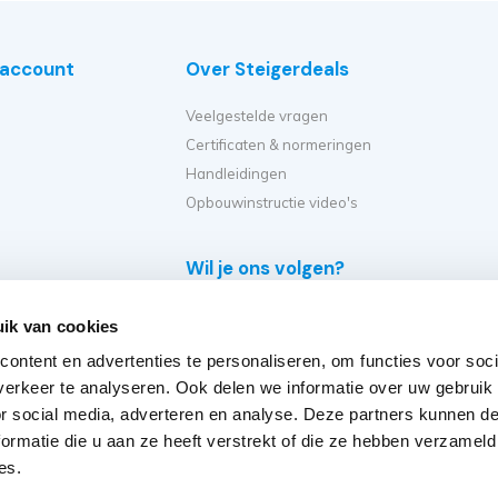
e account
Over Steigerdeals
Veelgestelde vragen
Certificaten & normeringen
Handleidingen
Opbouwinstructie video's
Wil je ons volgen?
e
ik van cookies
eiger?
ontent en advertenties te personaliseren, om functies voor soci
et ik kopen?
erkeer te analyseren. Ook delen we informatie over uw gebruik
er op?
or social media, adverteren en analyse. Deze partners kunnen 
eiger verplaatsen?
ormatie die u aan ze heeft verstrekt of die ze hebben verzameld
steigers
es.
rs 2018