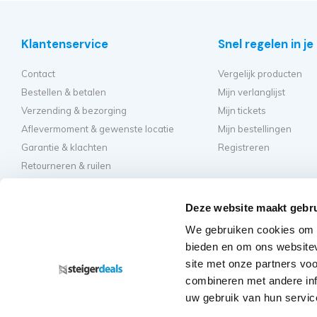
Klantenservice
Snel regelen in j
Contact
Vergelijk producten
Bestellen & betalen
Mijn verlanglijst
Verzending & bezorging
Mijn tickets
Aflevermoment & gewenste locatie
Mijn bestellingen
Garantie & klachten
Registreren
Retourneren & ruilen
Algemene voorwaarden
Hulp en inspirati
Privacy
Deze website maakt gebru
Hoe kies ik de beste st
We gebruiken cookies om c
Welke kamersteiger mo
bieden en om ons websitev
Hoe bouw ik mijn steig
site met onze partners vo
Hoe moet ik mijn rolst
combineren met andere inf
Veelgestelde vragen - 
uw gebruik van hun servic
Regelgeving rolsteige