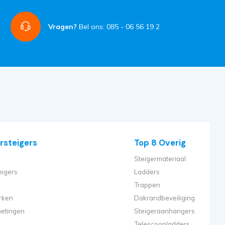
Vragen?
Bel ons: 085 - 06 56 19 2
rsteigers
Top 8 Overig
Steigermateriaal
eigers
Ladders
Trappen
rken
Dakrandbeveiliging
metingen
Steigeraanhangers
Telescoopladders