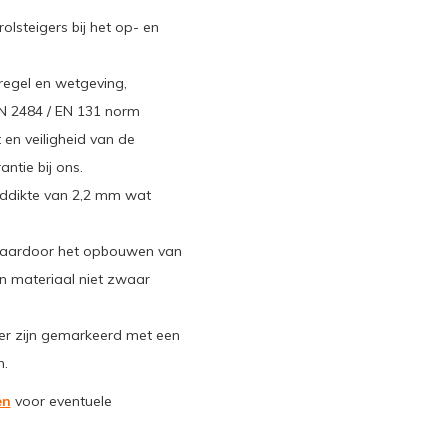
lsteigers bij het op- en
regel en wetgeving,
N 2484 / EN 131 norm
t en veiligheid van de
ntie bij ons.
nddikte van 2,2 mm wat
waardoor het opbouwen van
van materiaal niet zwaar
ger zijn gemarkeerd met een
n.
en
voor eventuele