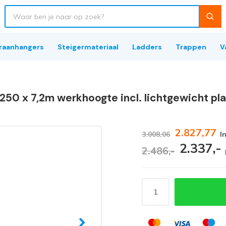
raanhangers
Steigermateriaal
Ladders
Trappen
V
 250 x 7,2m werkhoogte incl. lichtgewicht pl
2.827,77
3.008,06
I
2.337,-
2.486,-