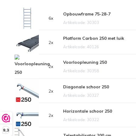
Opbouwframe 75-28-7
6x
Artikelcode: 30303
Platform Carbon 250 met luik
2x
Artikelcode: 40126
Voorloopleuning 250
2x
Artikelcode: 30358
Diagonale schoor 250
2x
Artikelcode: 30327
Horizontale schoor 250
2x
Artikelcode: 30322
9,3
Telestabilisator 200 cm