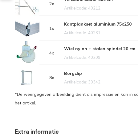
2x
Artikelcode: 40212
Kantplankset aluminium 75x250
1x
Artikelcode: 40231
Wiel nylon + stalen spindel 20 cm
4x
Artikelcode: 40209
Borgclip
8x
Artikelcode: 30342
*De weergegeven afbeelding dient als impressie en kan in s
het artikel.
Extra informatie