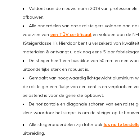
Voldoet aan de nieuwe norm 2018 van professionele ro
afbouwen.
Alle onderdelen van onze rolsteigers voldoen aan de 
voorzien van
een TÜV certificaat
en voldoen aan de NE
(Steigerklasse III). Hierdoor bent u verzekerd van kwalitei
materialen & ontvangt u ook nog eens 5 jaar fabrieksgara
De steiger heeft een buisdikte van 50 mm en een wa
uitzonderlijke sterk en robuust is.
Gemaakt van hoogwaardig lichtgewicht aluminium 
de rolsteiger een fluitje van een cent is en verplaatsen 
belastend is voor de gene die opbouwt.
De horizontale en diagonale schoren van een rolstei
kleur waardoor het simpel is om de steiger op te bouwe
Alle steigeronderdelen zijn later ook
los na te bestell
uitbreiding.