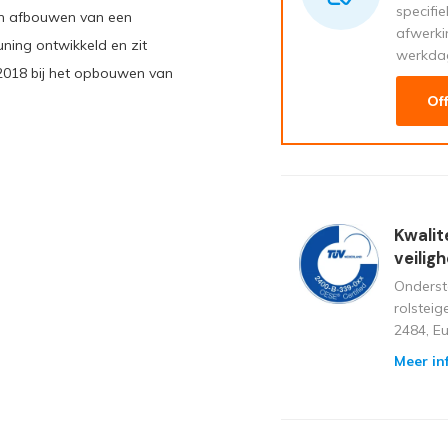
specifi
 en afbouwen van een
afwerki
euning ontwikkeld en zit
werkda
 2018 bij het opbouwen van
Of
Kwalit
veilig
Onderst
rolstei
2484, E
Meer in