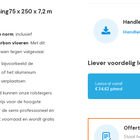
ing75 x 250 x 7,2 m
Handle
Handle
e norm
, inclusief
arbon vloeren
. Met dit
uwen tegen valgevaar.
Liever voordelig 
 bijvoorbeeld de
 of het aluminium
 verplaatsen.
Lease al vanaf
€ 34,62 p/mnd
d kunnen onze rolsteigers
rijs voor de hoogste
or de semi-professioneel en
it voorraad en wordt gratis
Offert
Staat he