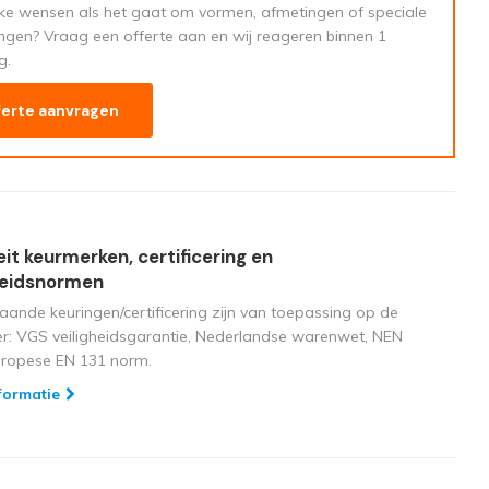
eke wensen als het gaat om vormen, afmetingen of speciale
ngen? Vraag een offerte aan en wij reageren binnen 1
g.
ferte aanvragen
eit keurmerken, certificering en
heidsnormen
aande keuringen/certificering zijn van toepassing op de
ger: VGS veiligheidsgarantie, Nederlandse warenwet, NEN
uropese EN 131 norm.
formatie