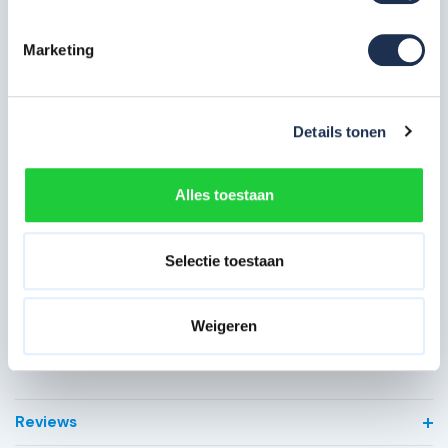
Artikelcode
40209
Marketing
Maximale
14 meter
werkhoogte in m
Details tonen
Breedte in cm
135 cm
Platformlengte in
Alles toestaan
305 cm
cm
Dubbelzijdig (bij
Voorloopleuning
Selectie toestaan
losstaand gebruik)
Type gebruik
Professioneel
Weigeren
Bekijk alle specificaties
Reviews