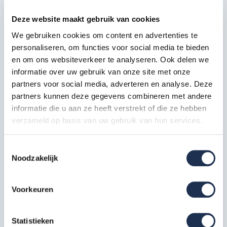
Diameter spindel/buis: 48 mm (past op 48 en 50 mm
Deze website maakt gebruik van cookies
buizen )
We gebruiken cookies om content en advertenties te
Passend op o.a. ASC, Altrex, Skyworks, Apw, Custers,
personaliseren, om functies voor social media te bieden
Euroscaffold, staat uw merk steiger hier niet bij, neem
en om ons websiteverkeer te analyseren. Ook delen we
contact op met ons voor meer info.
informatie over uw gebruik van onze site met onze
partners voor social media, adverteren en analyse. Deze
partners kunnen deze gegevens combineren met andere
Eenvoudig bestellen
informatie die u aan ze heeft verstrekt of die ze hebben
verzameld op basis van uw gebruik van hun services.
U kunt de nylon steigerwielen gemakkelijk en snel online
bestellen via steigerdeals.nl. De wielen worden na betaling
Toestemmingsselectie
Noodzakelijk
binnen 24 uur geleverd. Ook kunt uw bestelling eventueel bij
ons ophalen. Neem hiervoor contact op met ons
service
team
of via
085-0656192
.
Voorkeuren
Specificaties
Statistieken