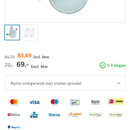
83,49
84,70
Incl. btw
69,-
70,-
1-3 dagen
Excl. btw
Nylon steigerwiel met stalen spindel