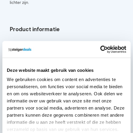
lichter zijn.
Product informatie
Breedte: 75 cmeter
Lengte: 250 cmeter
Inclusief kunststof kantplankhouders
Materiaal: Hoge kwaliteit aluminium 2
mm dik & 150 mm
Deze website maakt gebruik van cookies
hoog
We gebruiken cookies om content en advertenties te
Voldoet aan de EN 1004 norm
personaliseren, om functies voor social media te bieden
en om ons websiteverkeer te analyseren. Ook delen we
informatie over uw gebruik van onze site met onze
Uitbreiding mogelijk met de volgende
partners voor social media, adverteren en analyse. Deze
merken
partners kunnen deze gegevens combineren met andere
informatie die u aan ze heeft verstrekt of die ze hebben
verzameld op basis van uw gebruik van hun services.
Altrex rolsteigers