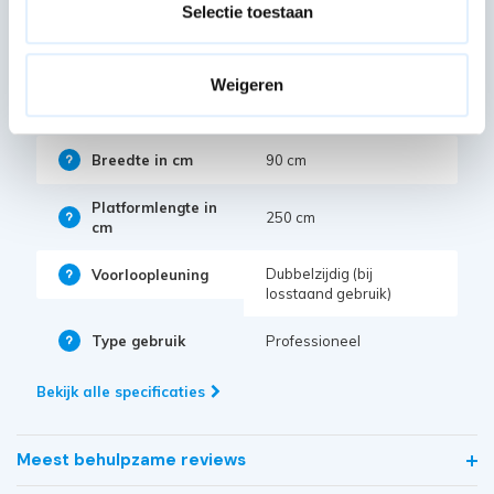
Selectie toestaan
Artikelcode
40231
Weigeren
Maximale
10 meter
werkhoogte in m
Breedte in cm
90 cm
Platformlengte in
250 cm
cm
Dubbelzijdig (bij
Voorloopleuning
losstaand gebruik)
Type gebruik
Professioneel
Bekijk alle specificaties
Meest behulpzame reviews