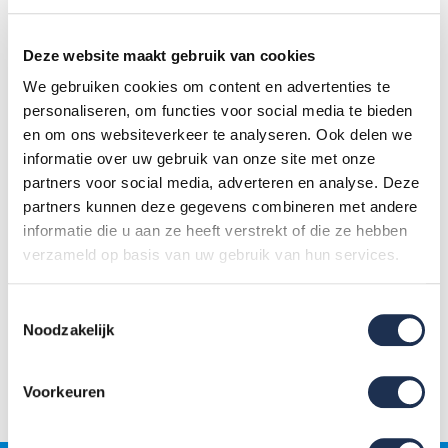
zonder dat wij je bankgegevens te zien krijgen.
Bankoverschrijving:
maak het bedrag zelf over na je
Deze website maakt gebruik van cookies
bestelling. De betalingsgegevens vind je in je orderbevestiging.
We gebruiken cookies om content en advertenties te
Let op: een overboeking kan 1 tot 3 werkdagen duren.
personaliseren, om functies voor social media te bieden
Riverty – achteraf betalen:
ontvang je bestelling eerst en
en om ons websiteverkeer te analyseren. Ook delen we
betaal daarna via een digitale factuur.
informatie over uw gebruik van onze site met onze
Klarna – achteraf of gespreid betalen:
betaal achteraf of
partners voor social media, adverteren en analyse. Deze
spreid je betaling via Klarna.
partners kunnen deze gegevens combineren met andere
In3 – gespreid betalen zonder rente:
betaal je aankoop in
informatie die u aan ze heeft verstrekt of die ze hebben
3 termijnen binnen 60 dagen, zonder rente of BKR-registratie.
verzameld op basis van uw gebruik van hun services.
Bancontact (alleen België):
betaal via het vertrouwde
Belgische online betaalsysteem.
Toestemmingsselectie
Noodzakelijk
Zijn bovenstaande opties niet geschikt? Bekijk de
Voorkeuren
leasemogelijkheden via
steigerleasen.nl
.