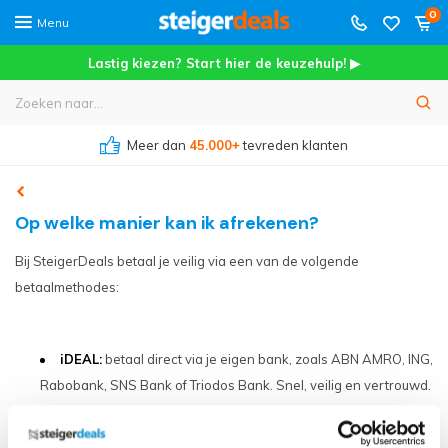
0
Menu
Lastig kiezen? Start hier de keuzehulp! ▶
Meer dan
45.000+
tevreden klanten
Op welke manier kan ik afrekenen?
Bij SteigerDeals betaal je veilig via een van de volgende
betaalmethodes:
iDEAL:
betaal direct via je eigen bank, zoals ABN AMRO, ING,
Rabobank, SNS Bank of Triodos Bank. Snel, veilig en vertrouwd.
Creditcard:
betalen via onze beveiligde betaalomgeving.
PayPal:
betaal eenvoudig en veilig via je PayPal-account,