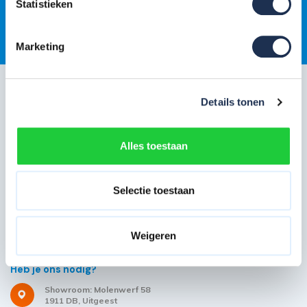
Statistieken
Gratis
jaarlijkse rolsteigerkeuring
Marketing
Klantenservice
Details tonen
Snel regelen in je account
Hulp en inspiratie
Alles toestaan
Over Steigerdeals
Selectie toestaan
Wil je ons volgen?
Weigeren
Heb je ons nodig?
Showroom: Molenwerf 58
1911 DB, Uitgeest