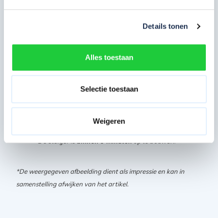
Extra informatie:
Details tonen
Al onze steigers zijn gekeurd, voorzien van
een TÜV certificaat en voldoet aan de NEN-EN 1004 norm
Alles toestaan
(Steigerklasse III).
Alle steigeronderdelen zijn ook
los te bestellen.
Selectie toestaan
Al onze steigers zijn gemaakt van aluminium en
daarom licht van gewicht en makkelijk verrijdbaar.
Buisdikte van 2,2 mm staat garant voor een veilige
Weigeren
steiger.
De steiger is
binnen 5 minuten
op te bouwen.
*De weergegeven afbeelding dient als impressie en kan in
samenstelling afwijken van het artikel.