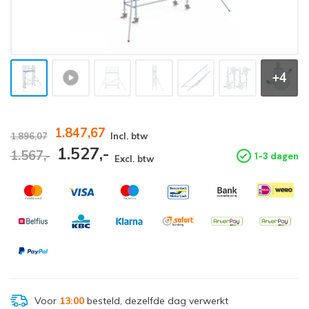
+4
1.847,67
1.896,07
Incl. btw
1.527,-
1.567,-
1-3 dagen
Excl. btw
Voor
13:00
besteld, dezelfde dag verwerkt