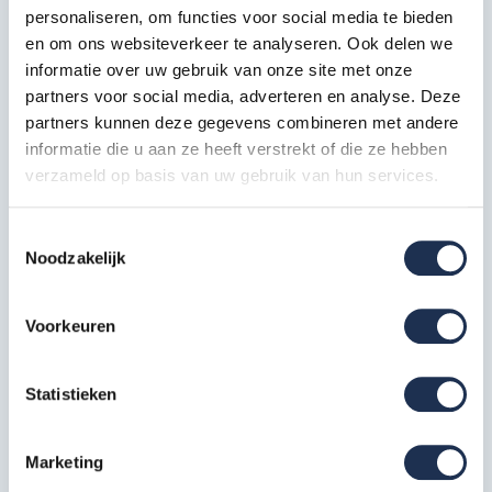
personaliseren, om functies voor social media te bieden
en om ons websiteverkeer te analyseren. Ook delen we
Kantplankset aluminium 75x250
informatie over uw gebruik van onze site met onze
1x
Artikelcode: 40231
partners voor social media, adverteren en analyse. Deze
partners kunnen deze gegevens combineren met andere
Wiel nylon + stalen spindel 20
informatie die u aan ze heeft verstrekt of die ze hebben
cm
4x
verzameld op basis van uw gebruik van hun services.
Artikelcode: 40209
Borgclip
Toestemmingsselectie
4x
Noodzakelijk
Artikelcode: 30342
Voorkeuren
Wat is de betekenis van werkhoogte?
Met de term werkhoogte wordt bedoelt de hoogte waarop u
Statistieken
kunt werken als u op het platform staat. De formule die hierbij
hoort is: platformhoogte + 2,0 meter = werkhoogte.
Marketing