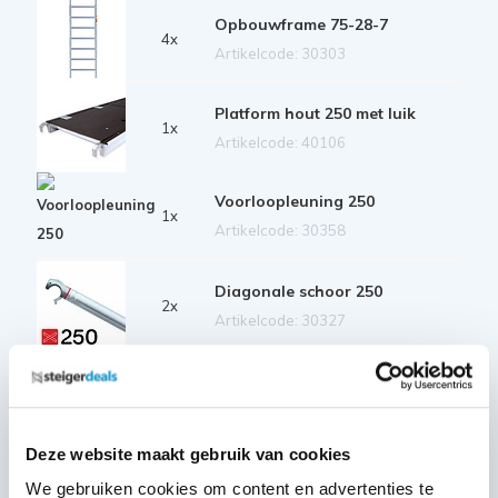
Opbouwframe 75-28-7
4x
Artikelcode: 30303
Platform hout 250 met luik
1x
Artikelcode: 40106
Voorloopleuning 250
1x
Artikelcode: 30358
Diagonale schoor 250
2x
Artikelcode: 30327
Horizontale schoor 250
2x
Artikelcode: 30322
Deze website maakt gebruik van cookies
Telestabilisator 200 cm
2x
We gebruiken cookies om content en advertenties te
Artikelcode: 40212