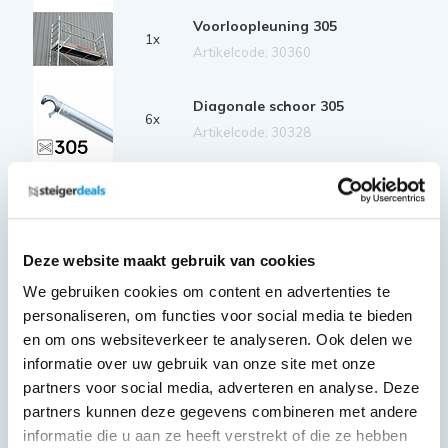
Voorloopleuning 305
1x
Artikelcode: 30360
Diagonale schoor 305
6x
Artikelcode: 30328
Horizontale schoor 305
6x
Artikelcode: 30323
Deze website maakt gebruik van cookies
Telestabilisator 200 cm
2x
We gebruiken cookies om content en advertenties te
Artikelcode: 40212
personaliseren, om functies voor social media te bieden
en om ons websiteverkeer te analyseren. Ook delen we
Kantplankset aluminium 75x305
1x
informatie over uw gebruik van onze site met onze
Artikelcode: 40232
partners voor social media, adverteren en analyse. Deze
partners kunnen deze gegevens combineren met andere
Wiel nylon + stalen spindel 20
informatie die u aan ze heeft verstrekt of die ze hebben
cm
4x