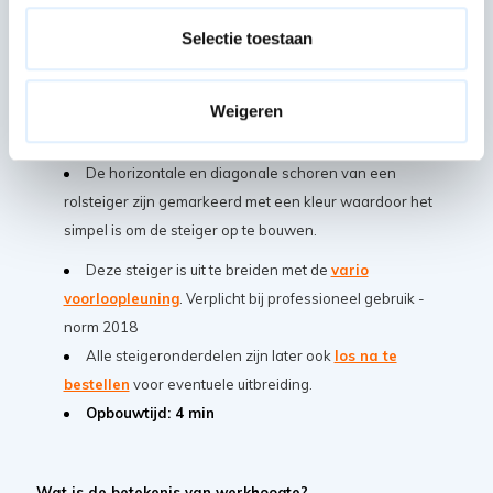
wanddikte van 2,2 mm wat uitzonderlijke sterk en robuust
is.
Selectie toestaan
Gemaakt van hoogwaardig lichtgewicht aluminium
waardoor het opbouwen van de rolsteiger een fluitje van
Weigeren
een cent is en verplaatsen van materiaal niet zwaar
belastend is voor de gene die opbouwt.
De horizontale en diagonale schoren van een
rolsteiger zijn gemarkeerd met een kleur waardoor het
simpel is om de steiger op te bouwen.
Deze steiger is uit te breiden met de
vario
voorloopleuning
. Verplicht bij professioneel gebruik -
norm 2018
Alle steigeronderdelen zijn later ook
los na te
bestellen
voor eventuele uitbreiding.
Opbouwtijd: 4 min
Wat is de betekenis van werkhoogte?