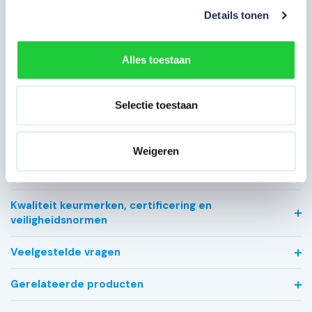
Breedte in cm
75 cm
Details tonen
Platformlengte in cm
250 cm
Alles toestaan
Voorloopleuning
Geen
Type gebruik
Professioneel
Selectie toestaan
Bekijk alle specificaties
Weigeren
Meest behulpzame reviews
Kwaliteit keurmerken, certificering en
veiligheidsnormen
Veelgestelde vragen
Gerelateerde producten