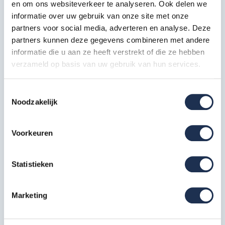
en om ons websiteverkeer te analyseren. Ook delen we
informatie over uw gebruik van onze site met onze
Telestabilisator 200 cm
2x
partners voor social media, adverteren en analyse. Deze
Artikelcode: 40212
partners kunnen deze gegevens combineren met andere
informatie die u aan ze heeft verstrekt of die ze hebben
Kantplankset aluminium 75x250
verzameld op basis van uw gebruik van hun services.
1x
Artikelcode: 40231
Toestemmingsselectie
Wiel nylon + stalen spindel 20
Noodzakelijk
cm
4x
Artikelcode: 40209
Voorkeuren
Specificaties
Statistieken
Artikelcode
100106-F
Marketing
Maximale werkhoogte in m
7 meter