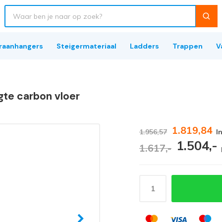
raanhangers
Steigermateriaal
Ladders
Trappen
V
te carbon vloer
1.819,84
1.956,57
I
1.504,-
1.617,-