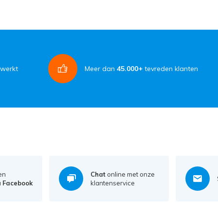
rwerkt
Meer dan
45.000+
tevreden klanten
en
Chat
online met onze
a
Facebook
klantenservice