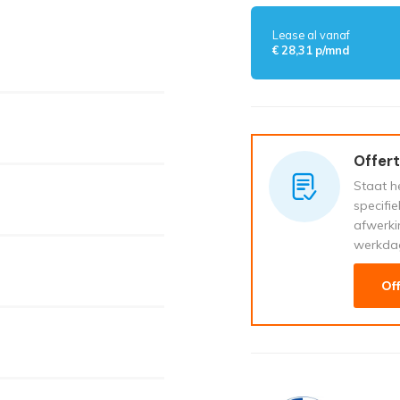
Lease al vanaf
€ 28,31 p/mnd
Offert
Staat he
specifi
afwerki
werkda
Of