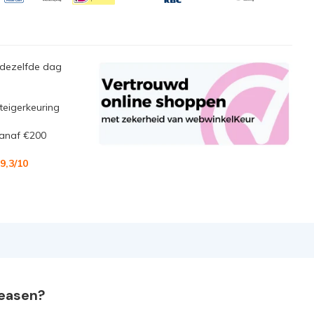
 dezelfde dag
steigerkeuring
anaf €200
9,3
/10
leasen?