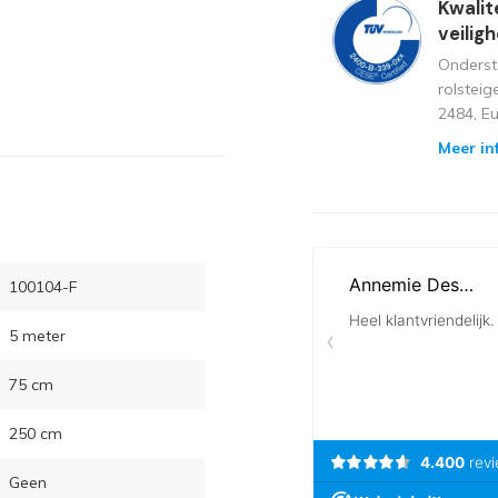
Kwalit
veilig
Onderst
rolstei
2484, E
Meer in
100104-F
5 meter
75 cm
250 cm
Geen