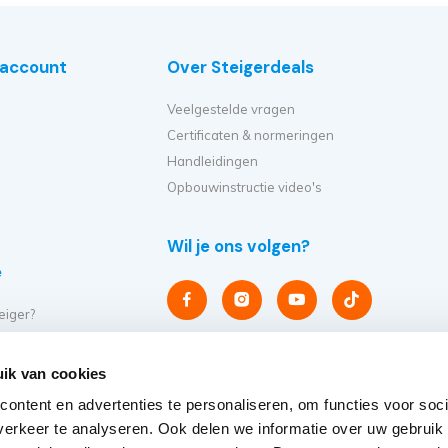
e account
Over Steigerdeals
Veelgestelde vragen
Certificaten & normeringen
Handleidingen
Opbouwinstructie video's
Wil je ons volgen?
e
eiger?
et ik kopen?
er op?
ik van cookies
eiger verplaatsen?
ontent en advertenties te personaliseren, om functies voor soci
steigers
erkeer te analyseren. Ook delen we informatie over uw gebruik
rs 2018