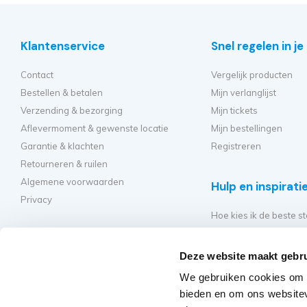
Klantenservice
Snel regelen in j
Contact
Vergelijk producten
Bestellen & betalen
Mijn verlanglijst
Verzending & bezorging
Mijn tickets
Aflevermoment & gewenste locatie
Mijn bestellingen
Garantie & klachten
Registreren
Retourneren & ruilen
Algemene voorwaarden
Hulp en inspirati
Privacy
Hoe kies ik de beste st
Welke kamersteiger mo
Hoe bouw ik mijn steig
Deze website maakt gebru
Hoe moet ik mijn rolst
We gebruiken cookies om c
Veelgestelde vragen - 
bieden en om ons websitev
Regelgeving rolsteige