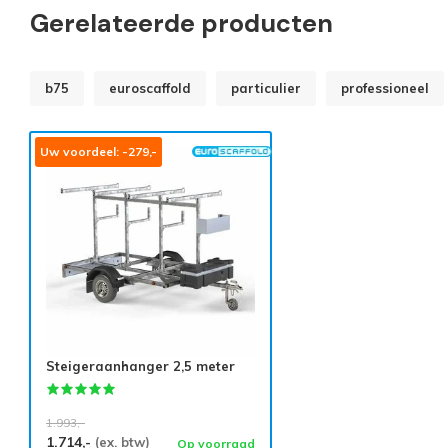
Gerelateerde producten
b75
euroscaffold
particulier
professioneel
Uw voordeel: -279,-
Steigeraanhanger 2,5 meter
1.993,-
1.714,-
(ex. btw)
Op voorraad