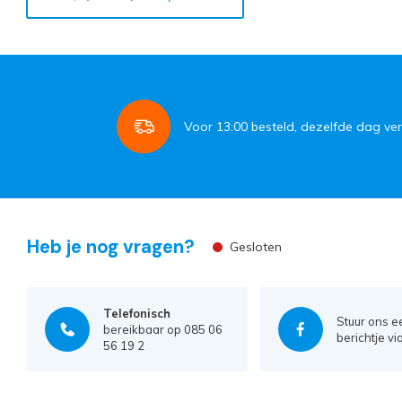
Voor
13:00
besteld, dezelfde dag ve
Heb je nog vragen?
Gesloten
Telefonisch
Stuur ons e
bereikbaar op 085 06
berichtje vi
56 19 2