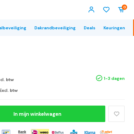
0
albeveiliging
Dakrandbeveiliging
Deals
Keuringen
1-3 dagen
ncl. btw
Excl. btw
In mijn winkelwagen