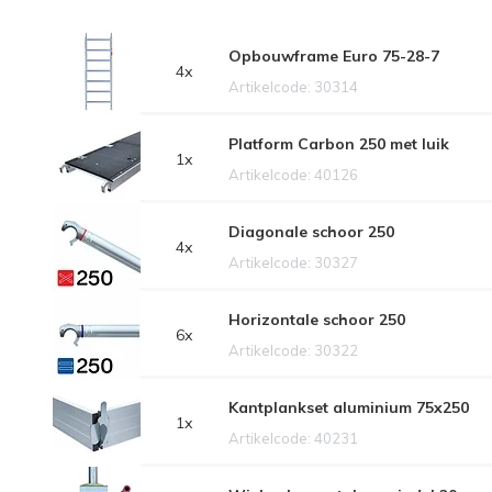
Opbouwframe Euro 75-28-7
4x
Artikelcode: 30314
Platform Carbon 250 met luik
1x
Artikelcode: 40126
Diagonale schoor 250
4x
Artikelcode: 30327
Horizontale schoor 250
6x
Artikelcode: 30322
Kantplankset aluminium 75x250
1x
Artikelcode: 40231