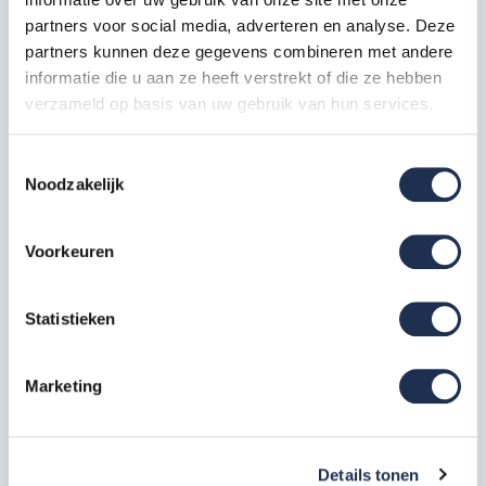
partners voor social media, adverteren en analyse. Deze
Nederlandse warenwet
partners kunnen deze gegevens combineren met andere
TÜV certificaat
informatie die u aan ze heeft verstrekt of die ze hebben
EN 1004
verzameld op basis van uw gebruik van hun services.
Deze samenstelling bestaat uit:
Toestemmingsselectie
Noodzakelijk
Wiel 200 mm
4x
Artikelcode: AX50010
Voorkeuren
Frame 90-7 (2,0 m)
6x
Statistieken
Artikelcode: AX10040
Platform met luik 250 Carbon
Marketing
vloer
2x
Artikelcode: AX20140
ALX voorloopleuning basic 250
Details tonen
1x