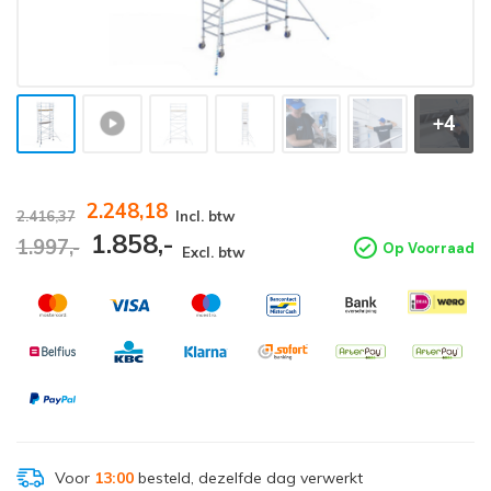
+4
2.248,18
2.416,37
Incl. btw
1.858,-
1.997,-
Op Voorraad
Excl. btw
Voor
13:00
besteld, dezelfde dag verwerkt