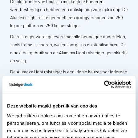
De platformen van hout zijn makkelijk te hanteren,
weerbestendig en hebben een antisliplaag voor extra grip. De
Alumexx Light rolsteiger heeft een draagvermogen van 250
kg per platform en 750 kg per steiger.
De rolsteiger wordt geleverd met alle benodigde onderdelen,
zoals frames, schoren, wielen, borgclips en stabilisatoren. Dit
maakt het gebruik van de Alumexx Light rolsteiger gemakkelijk
en veilig.
De Alumexx Light rolsteiger is een ideale keuze voor iedereen
die op zoek is naar een betrouwbare en betaalbare rolsteiger
voor diverse werkzaamheden aan gevels, kozijnen, dakgoten
en meer.
Deze website maakt gebruik van cookies
Certificaten en normeringen
We gebruiken cookies om content en advertenties te
personaliseren, om functies voor social media te bieden
De Alumexx Light rolsteiger beschikt over de volgende
en om ons websiteverkeer te analyseren. Ook delen we
keurmerken en certificaten:
informatie over uw gebruik van onze site met onze