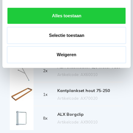
Artikelcode: AX30020
Alles toestaan
Diagonaal schoor 250
6x
Artikelcode: AX40030
Selectie toestaan
Horizontaal schoor 250
4x
Artikelcode: AX40040
Weigeren
ALX Stabilisator 1,8 meter vast
2x
Artikelcode: AX60010
Kantplankset hout 75-250
1x
Artikelcode: AX70020
ALX Borgclip
8x
Artikelcode: AX90010