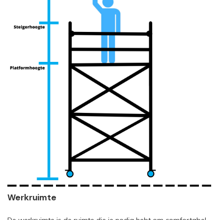
Werkruimte
De werkruimte is de ruimte die je nodig hebt om comfortabel