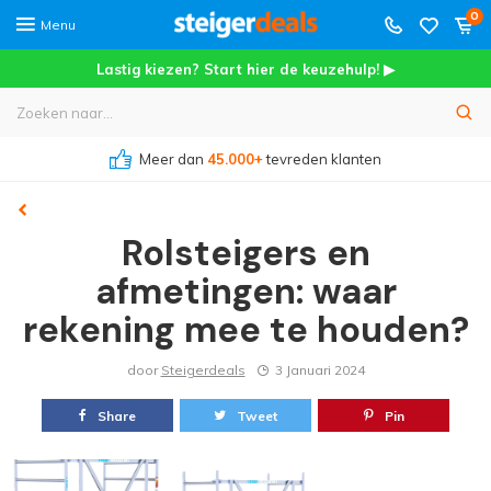
0
Menu
Lastig kiezen? Start hier de keuzehulp! ▶
Meer dan
45.000+
tevreden klanten
Rolsteigers en
afmetingen: waar
rekening mee te houden?
door
Steigerdeals
3 Januari 2024
Share
Tweet
Pin