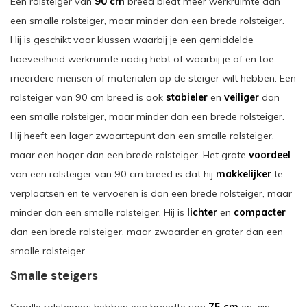
Een rolsteiger van
90 cm
breed biedt meer werkruimte dan
een smalle rolsteiger, maar minder dan een brede rolsteiger.
Hij is geschikt voor klussen waarbij je een gemiddelde
hoeveelheid werkruimte nodig hebt of waarbij je af en toe
meerdere mensen of materialen op de steiger wilt hebben. Een
rolsteiger van 90 cm breed is ook
stabieler
en
veiliger
dan
een smalle rolsteiger, maar minder dan een brede rolsteiger.
Hij heeft een lager zwaartepunt dan een smalle rolsteiger,
maar een hoger dan een brede rolsteiger. Het grote
voordeel
van een rolsteiger van 90 cm breed is dat hij
makkelijker
te
verplaatsen en te vervoeren is dan een brede rolsteiger, maar
minder dan een smalle rolsteiger. Hij is
lichter
en
compacter
dan een brede rolsteiger, maar zwaarder en groter dan een
smalle rolsteiger.
Smalle steigers
Smalle rolsteigers hebben een breedte van
75 cm
en zijn