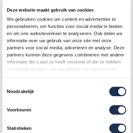
gewicht van de rolsteiger te bepalen, moet je rekening houden
Deze website maakt gebruik van cookies
met de volgende vragen:
We gebruiken cookies om content en advertenties te
Hoeveel gewicht moet de rolsteiger kunnen dragen?
personaliseren, om functies voor social media te bieden
Hoeveel weeg je zelf? Hoeveel weegt je materiaal of
en om ons websiteverkeer te analyseren. Ook delen we
informatie over uw gebruik van onze site met onze
gereedschap? Hoeveel mensen moeten er op de steiger
partners voor social media, adverteren en analyse. Deze
kunnen staan?
partners kunnen deze gegevens combineren met andere
Hoe vaak moet je de rolsteiger verplaatsen of
informatie die u aan ze heeft verstrekt of die ze hebben
vervoeren? Moet je de rolsteiger vaak van locatie naar
verzameld op basis van uw gebruik van hun services.
locatie brengen? Of blijft de rolsteiger op dezelfde plek
staan?
Toestemmingsselectie
Noodzakelijk
Als je veel gewicht moet kunnen dragen en de rolsteiger niet
vaak hoeft te verplaatsen of te vervoeren, kun je het beste
Voorkeuren
kiezen voor een zware rolsteiger. Een zware rolsteiger is
steviger
en
veiliger
dan een lichte rolsteiger. Als je minder
gewicht moet kunnen dragen en de rolsteiger vaak moet
Statistieken