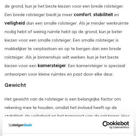
de grond, kun je het beste kiezen voor een brede rolsteiger.
Een brede rolsteiger biedt je meer
comfort
,
stabiliteit
en
veiligheid
dan een smalle rolsteiger. Als je minder werkruimte
nodig hebt of weinig ruimte hebt op de grond, kun je beter
kiezen voor een smalle rolsteiger. Een smalle rolsteiger is
makkelijker te verplaatsen en op te bergen dan een brede
rolsteiger. Als je binnenshuis wilt werken, kun je het beste
kiezen voor een
kamersteiger
. Een kamersteiger is speciaal
ontworpen voor kleine ruimtes en past door elke deur.
Gewicht
Het gewicht van de rolsteiger is een belangrijke factor om
rekening mee te houden, omdat het invloed heeft op de
stabiliteit, de veiligheid en het transport van de rolsteiger. Hoe
zwaarder de rolsteiger, hoe stabieler en
veiliger
hij is. Maar
ook hoe moeilijker hij te verplaatsen en te vervoeren is. Om het