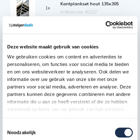
Kantplankset hout 135x305
1x
Artikelcode: 40227
Stabilisator 200 cm
2x
Artikelcode: 40210
Deze website maakt gebruik van cookies
We gebruiken cookies om content en advertenties te
Wiel rubber + stalen spindel 20
personaliseren, om functies voor social media te bieden
cm
4x
en om ons websiteverkeer te analyseren. Ook delen we
Artikelcode: 40204
Borgclip
informatie over uw gebruik van onze site met onze
8x
partners voor social media, adverteren en analyse. Deze
Artikelcode: 30342
partners kunnen deze gegevens combineren met andere
*De weergegeven afbeelding dient als impressie en kan in
informatie die u aan ze heeft verstrekt of die ze hebben
samenstelling afwijken van het artikel.
verzameld op basis van uw gebruik van hun services.
Toestemmingsselectie
Noodzakelijk
Extra informatie