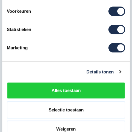
Alle onderdelen van onze rolsteigers voldoen aan de
Voorkeuren
regel en wetgeving, voorzien van
een TÜV certificaat
en
voldoen aan de NEN-EN 1004 norm (Steigerklasse II).
Statistieken
Hierdoor bent u verzekerd van kwaliteit en veiligheid van
de materialen & ontvangt u ook nog eens 5 jaar
Marketing
fabrieksgarantie bij ons.
De steiger heeft een buisdikte van 50 mm en een
wanddikte van 2,2 mm wat uitzonderlijke sterk en robuust
is.
Details tonen
Gemaakt van hoogwaardig lichtgewicht aluminium
waardoor het opbouwen van de rolsteiger een en
Alles toestaan
verplaatsen van materiaal een stuk sneller en
gemakkelijker gaat.
De horizontale en diagonale schoren van een
Selectie toestaan
rolsteiger zijn gemarkeerd met een kleur waardoor het
simpel is om de steiger op te bouwen.
Weigeren