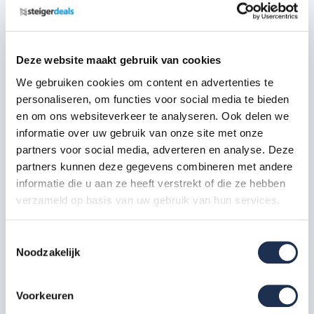
De Altrex RS Tower 51 rolsteiger beschikt over de volgende
keurmerken en certificaten:
VGS veiligheidsgarantie
Deze website maakt gebruik van cookies
Nederlandse warenwet
We gebruiken cookies om content en advertenties te
NEN 2484
personaliseren, om functies voor social media te bieden
Europese EN 131 norm
en om ons websiteverkeer te analyseren. Ook delen we
TÜV certificaat
informatie over uw gebruik van onze site met onze
partners voor social media, adverteren en analyse. Deze
EN 1004-1 class 3
partners kunnen deze gegevens combineren met andere
EN 1004-2
informatie die u aan ze heeft verstrekt of die ze hebben
verzameld op basis van uw gebruik van hun services.
Deze samenstelling bestaat uit:
Toestemmingsselectie
Opbouwframe breed 135-28-7
Noodzakelijk
RS4
6x
Artikelcode: 303370
Voorkeuren
Wielstaander met wiel 200 mm