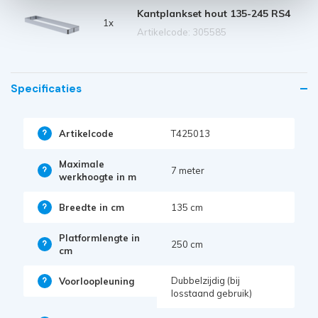
Kantplankset hout 135-245 RS4
1x
Artikelcode: 305585
Specificaties
Artikelcode
T425013
Maximale
7 meter
werkhoogte in m
Breedte in cm
135 cm
Platformlengte in
250 cm
cm
Dubbelzijdig (bij
Voorloopleuning
losstaand gebruik)