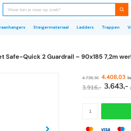
raanhangers
Steigermateriaal
Ladders
Trappen
V
et Safe-Quick 2 Guardrail – 90x185 7,2m we
4.408,03
4.738,36
I
3.643,-
3.916,-