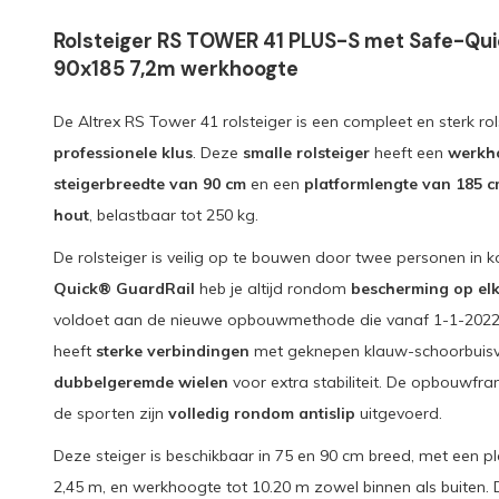
Rolsteiger RS TOWER 41 PLUS-S met Safe-Quic
90x185 7,2m werkhoogte
De Altrex RS Tower 41 rolsteiger is een compleet en sterk ro
professionele klus
. Deze
smalle rolsteiger
heeft een
werkho
steigerbreedte van 90 cm
en een
platformlengte van 185 
hout
, belastbaar tot 250 kg.
De rolsteiger is veilig op te bouwen door twee personen in ko
Quick® GuardRail
heb je altijd rondom
bescherming op elk
voldoet aan de nieuwe opbouwmethode die vanaf 1-1-2022 ve
heeft
sterke verbindingen
met geknepen klauw-schoorbuisv
dubbelgeremde wielen
voor extra stabiliteit. De opbouwfram
de sporten zijn
volledig rondom antislip
uitgevoerd.
Deze steiger is beschikbaar in 75 en 90 cm breed, met een p
2,45 m, en werkhoogte tot 10.20 m zowel binnen als buiten. 