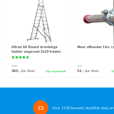
Altrex All Round driedelige
Muur afhouder t.b.v. r
ladder ongecoat 3x10 treden
390,-
53,-
363,-
51,-
(ex. btw)
(ex. btw)
Op voorraad
O
Voor
13:00
besteld, dezelfde dag ve