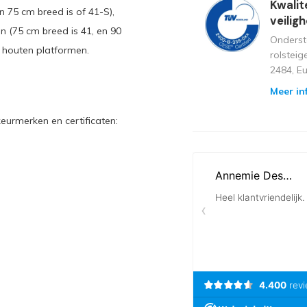
Kwalit
 75 cm breed is of 41-S),
veilig
 (75 cm breed is 41, en 90
Onderst
t houten platformen.
rolstei
2484, E
Meer in
eurmerken en certificaten: