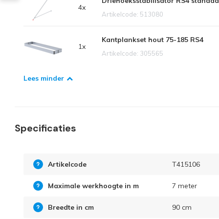
Driehoeksstabilisator RS4 standaa
4x
Artikelcode: 513080
Kantplankset hout 75-185 RS4
1x
Artikelcode: 305565
Lees minder
Specificaties
Artikelcode
T415106
Maximale werkhoogte in m
7 meter
Breedte in cm
90 cm