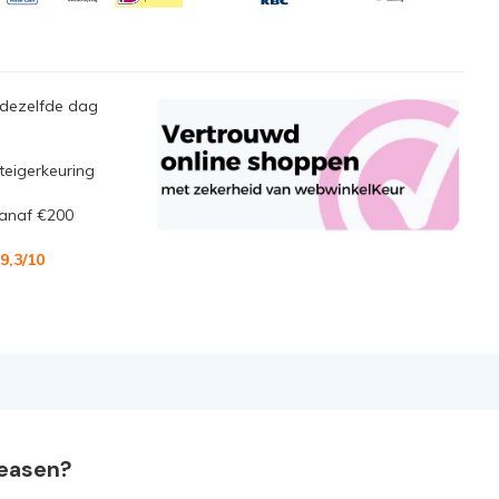
 dezelfde dag
steigerkeuring
anaf €200
9,3
/10
leasen?