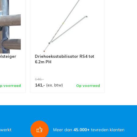
olsteiger
Driehoeksstabilisator RS4 tot
6.2m PH
146,-
141,-
(ex. btw)
p voorraad
Op voorraad
rwerkt
Meer dan
45.000+
tevreden klanten