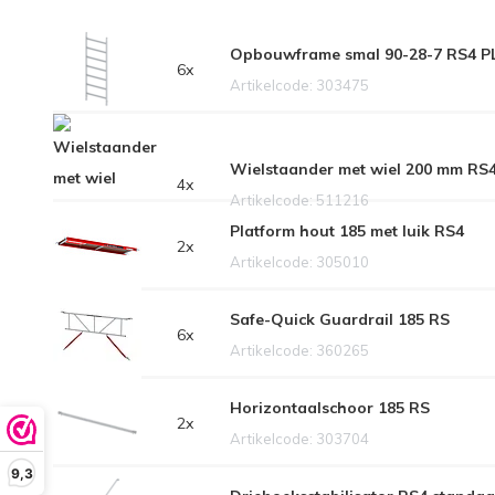
Opbouwframe smal 90-28-7 RS4 P
6x
Artikelcode: 303475
Wielstaander met wiel 200 mm RS
4x
Artikelcode: 511216
Platform hout 185 met luik RS4
2x
Artikelcode: 305010
Safe-Quick Guardrail 185 RS
6x
Artikelcode: 360265
Horizontaalschoor 185 RS
2x
Artikelcode: 303704
9,3