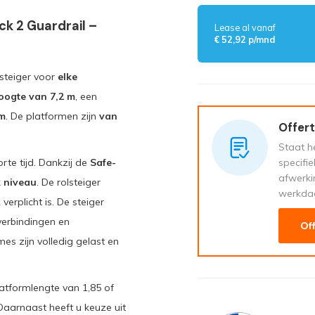
k 2 Guardrail –
Lease al vanaf
€ 52,92 p/mnd
lsteiger voor
elke
ogte van 7,2 m
, een
cm
. De platformen zijn
van
Offert
Staat he
specifi
rte tijd. Dankzij de
Safe-
afwerki
 niveau
. De rolsteiger
werkda
rplicht is. De steiger
erbindingen en
Of
es zijn volledig gelast en
latformlengte van 1,85 of
Daarnaast heeft u keuze uit