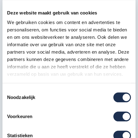
logo-data1-photoroompng-photoroom.png
Deze website maakt gebruik van cookies
We gebruiken cookies om content en advertenties te
Specificaties
personaliseren, om functies voor social media te bieden
en om ons websiteverkeer te analyseren. Ook delen we
informatie over uw gebruik van onze site met onze
Artikelcode
303475
partners voor social media, adverteren en analyse. Deze
Maximale
partners kunnen deze gegevens combineren met andere
10 meter
werkhoogte in m
informatie die u aan ze heeft verstrekt of die ze hebben
verzameld op basis van uw gebruik van hun services.
Breedte in cm
90 cm
Platformlengte in
Toestemmingsselectie
250 cm
cm
Noodzakelijk
Dubbelzijdig (bij
Voorloopleuning
losstaand gebruik)
Voorkeuren
Type gebruik
Professioneel
Statistieken