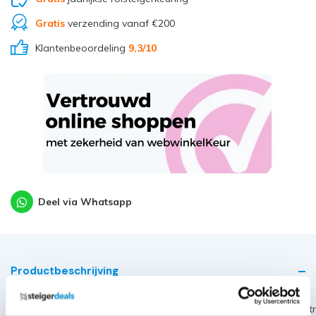
Gratis
verzending vanaf €200
Klantenbeoordeling
9,3
/10
Deel via Whatsapp
Productbeschrijving
~~https://cdn.webshopapp.com/shops/189476/files/441051919/alt