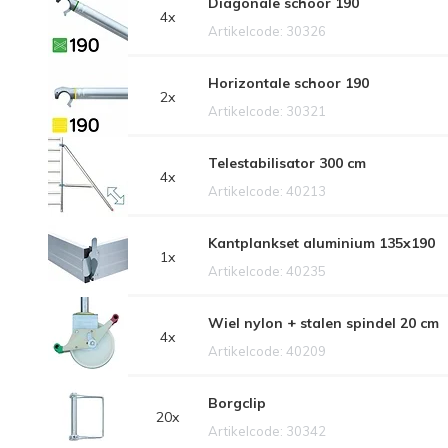
Diagonale schoor 190
4x
Artikelcode: 30326
Horizontale schoor 190
2x
Artikelcode: 30321
Telestabilisator 300 cm
4x
Artikelcode: 40213
Kantplankset aluminium 135x190
1x
Artikelcode: 40235
Wiel nylon + stalen spindel 20 cm
4x
Artikelcode: 40209
Borgclip
20x
Artikelcode: 30342