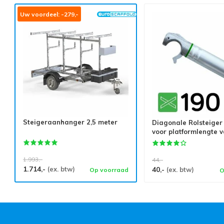
Uw voordeel: -279,-
Steigeraanhanger 2,5 meter
Diagonale Rolsteiger
voor platformlengte 
1.993,-
44,-
1.714,-
(ex. btw)
40,-
(ex. btw)
Op voorraad
O