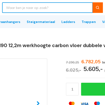
raanhangers
Steigermateriaal
Ladders
Trappen
V
x190 12,2m werkhoogte carbon vloer dubbele 
6.782,05
7.290,25
I
5.605,-
6.025,-