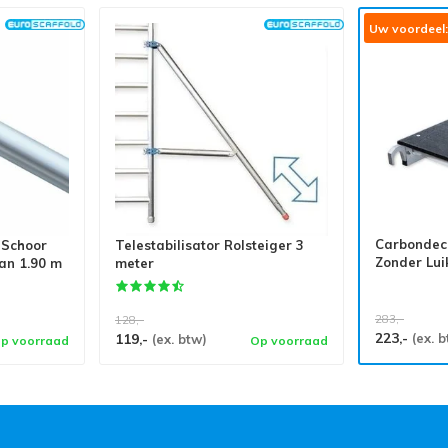
Uw voordeel:
Carbondeck
 Schoor
Telestabilisator Rolsteiger 3
Zonder Luik
van 1.90 m
meter
283,-
128,-
223,-
119,-
(ex. 
(ex. btw)
p voorraad
Op voorraad