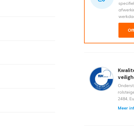
specifi
afwerki
werkda
Of
Kwalit
veilig
Onderst
rolstei
2484, E
Meer in