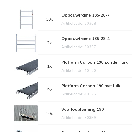
Opbouwframe 135-28-7
10x
Artikelcode: 30308
Opbouwframe 135-28-4
2x
Artikelcode: 30307
Platform Carbon 190 zonder luik
1x
Artikelcode: 40120
Platform Carbon 190 met luik
5x
Artikelcode: 40125
Voorloopleuning 190
10x
Artikelcode: 30359