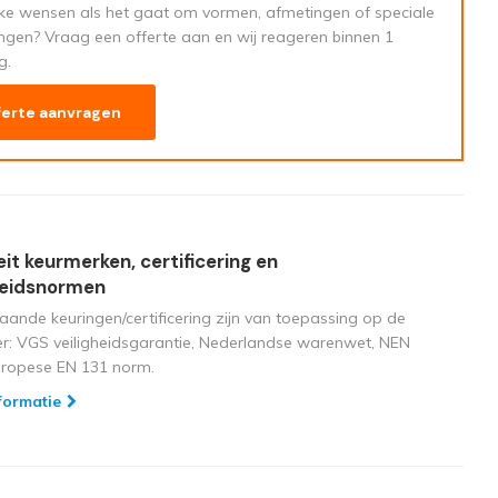
eke wensen als het gaat om vormen, afmetingen of speciale
ngen? Vraag een offerte aan en wij reageren binnen 1
g.
ferte aanvragen
eit keurmerken, certificering en
heidsnormen
aande keuringen/certificering zijn van toepassing op de
ger: VGS veiligheidsgarantie, Nederlandse warenwet, NEN
uropese EN 131 norm.
formatie