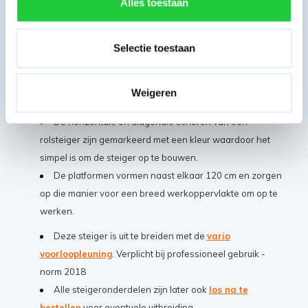
Alles toestaan
wanddikte van 2,2 mm wat uitzonderlijke sterk en robuust
is.
Selectie toestaan
Gemaakt van hoogwaardig lichtgewicht aluminium
waardoor het opbouwen van de rolsteiger een fluitje van
een cent is en verplaatsen van materiaal niet zwaar
Weigeren
belastend is voor de gene die opbouwt.
De horizontale en diagonale schoren van een
rolsteiger zijn gemarkeerd met een kleur waardoor het
simpel is om de steiger op te bouwen.
De platformen vormen naast elkaar 120 cm en zorgen
op die manier voor een breed werkoppervlakte om op te
werken.
Deze steiger is uit te breiden met de
vario
voorloopleuning
. Verplicht bij professioneel gebruik -
norm 2018
Alle steigeronderdelen zijn later ook
los na te
bestellen
voor eventuele uitbreiding.