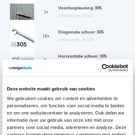
Voorloopleuning 305
1x
Artikelcode: 30360
Diagonale schoor 305
16x
Artikelcode: 30328
Horizontale schoor 305
8x
Artikelcode: 30323
Telestabilisator 300 cm
2x
Artikelcode: 40213
Deze website maakt gebruik van cookies
We gebruiken cookies om content en advertenties te
Kantplankset aluminium
personaliseren, om functies voor social media te bieden
135x305
1x
en om ons websiteverkeer te analyseren. Ook delen we
Artikelcode: 40237
informatie over uw gebruik van onze site met onze
Wiel nylon + stalen spindel 20
partners voor social media, adverteren en analyse. Deze
cm
4x
partners kunnen deze gegevens combineren met andere