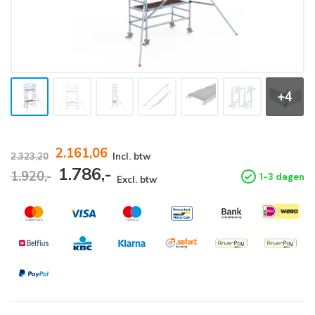
+4
2.161,06
2.323,20
Incl. btw
1.786,-
1.920,-
1-3 dagen
Excl. btw