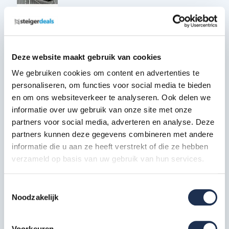
Diagonale schoor 190
2x
Artikelcode: 30326
Deze website maakt gebruik van cookies
Horizontale schoor 190
2x
We gebruiken cookies om content en advertenties te
Artikelcode: 30321
personaliseren, om functies voor social media te bieden
en om ons websiteverkeer te analyseren. Ook delen we
Telestabilisator 200 cm
informatie over uw gebruik van onze site met onze
2x
Artikelcode: 40212
partners voor social media, adverteren en analyse. Deze
partners kunnen deze gegevens combineren met andere
informatie die u aan ze heeft verstrekt of die ze hebben
Kantplankset aluminium 75x190
1x
verzameld op basis van uw gebruik van hun services.
Artikelcode: 40230
Wiel nylon + stalen spindel 20
Toestemmingsselectie
cm
4x
Noodzakelijk
Artikelcode: 40209
Voorkeuren
Borgclip