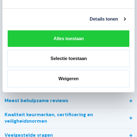
Artikelcode
102795
Maximale werkhoogte in m
8 meter
Details tonen
Breedte in cm
90 cm
Alles toestaan
Platformlengte in cm
250 cm
Voorloopleuning
Geen
Selectie toestaan
Type gebruik
Professioneel
Weigeren
Bekijk alle specificaties
Meest behulpzame reviews
Kwaliteit keurmerken, certificering en
veiligheidsnormen
Veelgestelde vragen