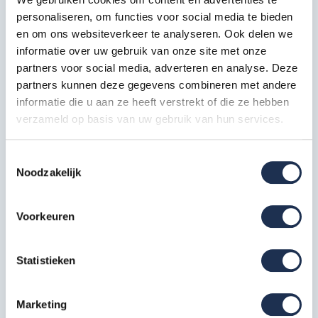
personaliseren, om functies voor social media te bieden
Horizontale schoor 250
en om ons websiteverkeer te analyseren. Ook delen we
10x
Artikelcode: 30322
informatie over uw gebruik van onze site met onze
partners voor social media, adverteren en analyse. Deze
partners kunnen deze gegevens combineren met andere
Telestabilisator 200 cm
2x
informatie die u aan ze heeft verstrekt of die ze hebben
Artikelcode: 40212
verzameld op basis van uw gebruik van hun services.
Kantplankset aluminium 75x250
1x
Toestemmingsselectie
Artikelcode: 40231
Noodzakelijk
Wiel nylon + stalen spindel 20
cm
4x
Voorkeuren
Artikelcode: 40209
Statistieken
Specificaties
Marketing