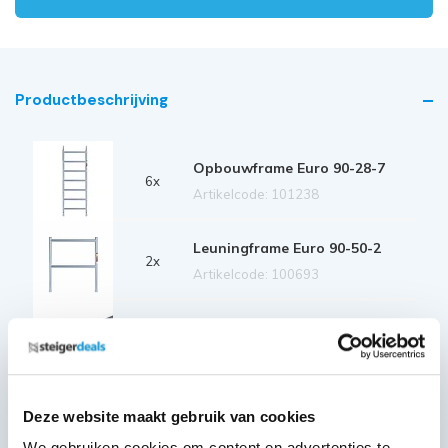
Productbeschrijving
Opbouwframe Euro 90-28-7
6x
Artikelcode: 101238
Leuningframe Euro 90-50-2
2x
Artikelcode: 100693
Platform Carbon 250 met luik
2x
Artikelcode: 40126
Diagonale schoor 250
Deze website maakt gebruik van cookies
6x
Artikelcode: 30327
We gebruiken cookies om content en advertenties te