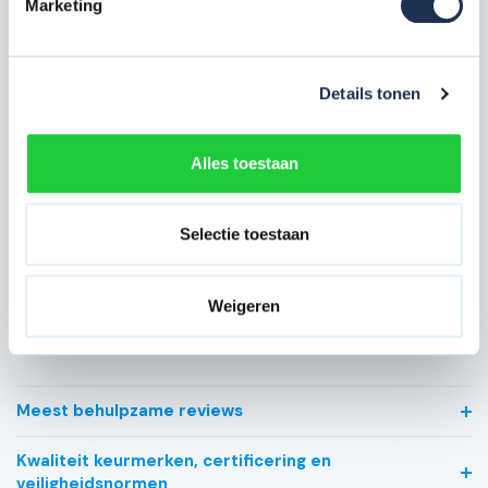
Artikelcode
101160
Marketing
Maximale
7 meter
werkhoogte in m
Details tonen
Breedte in cm
75 cm
Platformlengte in
Alles toestaan
305 cm
cm
Dubbelzijdig (bij
Voorloopleuning
Selectie toestaan
losstaand gebruik)
Type gebruik
Professioneel
Weigeren
Bekijk alle specificaties
Meest behulpzame reviews
Kwaliteit keurmerken, certificering en
veiligheidsnormen