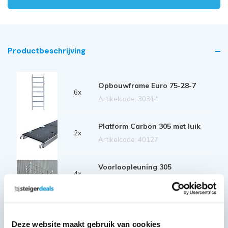
Productbeschrijving
Opbouwframe Euro 75-28-7
6x
Artikelcode: 30314
Platform Carbon 305 met luik
2x
Artikelcode: 40127
Voorloopleuning 305
4x
Artikelcode: 30360
Diagonale schoor 305
2x
Artikelcode: 30328
Deze website maakt gebruik van cookies