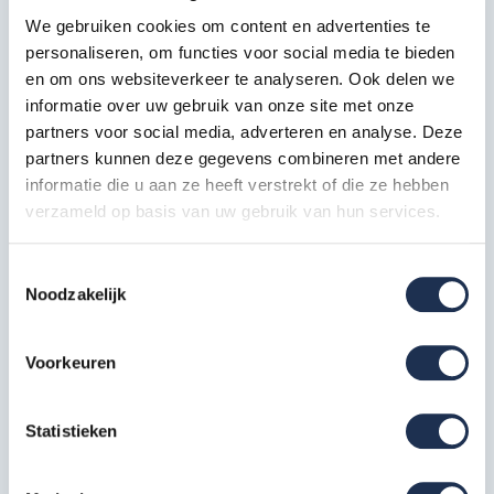
We gebruiken cookies om content en advertenties te
Horizontale schoor 305
personaliseren, om functies voor social media te bieden
2x
Artikelcode: 30323
en om ons websiteverkeer te analyseren. Ook delen we
informatie over uw gebruik van onze site met onze
partners voor social media, adverteren en analyse. Deze
Telestabilisator 200 cm
2x
partners kunnen deze gegevens combineren met andere
Artikelcode: 40212
informatie die u aan ze heeft verstrekt of die ze hebben
verzameld op basis van uw gebruik van hun services.
Kantplankset aluminium 75x305
1x
Artikelcode: 40232
Toestemmingsselectie
Noodzakelijk
Wiel nylon + stalen spindel 20
cm
4x
Artikelcode: 40209
Voorkeuren
Specificaties
Statistieken