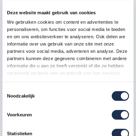
Diagonale schoor 250
Deze website maakt gebruik van cookies
2x
Artikelcode: 30327
We gebruiken cookies om content en advertenties te
personaliseren, om functies voor social media te bieden
Horizontale schoor 250
en om ons websiteverkeer te analyseren. Ook delen we
2x
informatie over uw gebruik van onze site met onze
Artikelcode: 30322
partners voor social media, adverteren en analyse. Deze
partners kunnen deze gegevens combineren met andere
Telestabilisator 300 cm
2x
informatie die u aan ze heeft verstrekt of die ze hebben
Artikelcode: 40213
verzameld op basis van uw gebruik van hun services.
Kantplankset aluminium 75x250
1x
Toestemmingsselectie
Artikelcode: 40231
Noodzakelijk
Wiel nylon + stalen spindel 20
cm
4x
Voorkeuren
Artikelcode: 40209
Statistieken