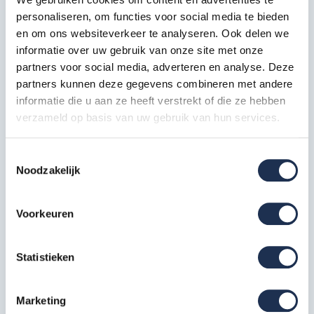
personaliseren, om functies voor social media te bieden
Horizontale schoor 250
en om ons websiteverkeer te analyseren. Ook delen we
10x
Artikelcode: 30322
informatie over uw gebruik van onze site met onze
partners voor social media, adverteren en analyse. Deze
partners kunnen deze gegevens combineren met andere
Telestabilisator 200 cm
2x
informatie die u aan ze heeft verstrekt of die ze hebben
Artikelcode: 40212
verzameld op basis van uw gebruik van hun services.
Kantplankset aluminium
135x250
1x
Toestemmingsselectie
Artikelcode: 40236
Noodzakelijk
Wiel nylon + stalen spindel 20
cm
4x
Voorkeuren
Artikelcode: 40209
Statistieken
Specificaties
Marketing