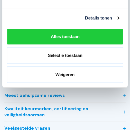
Artikelcode
100075-F
Maximale werkhoogte in m
7 meter
Details tonen
Breedte in cm
135 cm
Alles toestaan
Platformlengte in cm
250 cm
Voorloopleuning
Geen
Selectie toestaan
Type gebruik
Professioneel
Weigeren
Bekijk alle specificaties
Meest behulpzame reviews
Kwaliteit keurmerken, certificering en
veiligheidsnormen
Veelgestelde vragen