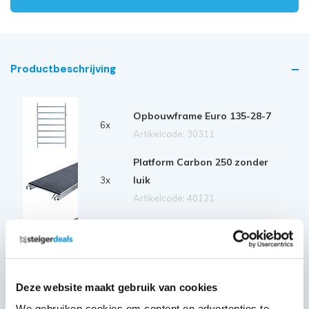
Productbeschrijving
Opbouwframe Euro 135-28-7
6x
Artikelcode: 30311
Platform Carbon 250 zonder
luik
3x
Artikelcode: 40121
Platform Carbon 250 met luik
1x
Artikelcode: 40126
Diagonale schoor 250
Deze website maakt gebruik van cookies
12x
Artikelcode: 30327
We gebruiken cookies om content en advertenties te