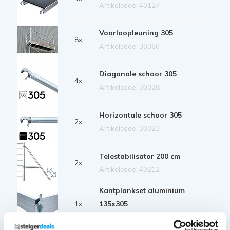
Artikelcode: 40127
Voorloopleuning 305
8x
Artikelcode: 30360
Diagonale schoor 305
4x
Artikelcode: 30328
Horizontale schoor 305
2x
Artikelcode: 30323
Telestabilisator 200 cm
2x
Artikelcode: 40212
Kantplankset aluminium
135x305
1x
Artikelcode: 40237