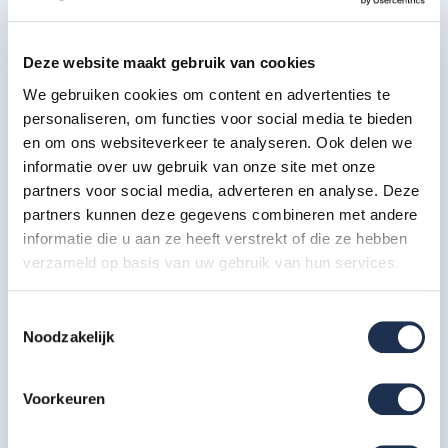
Wiel nylon + stalen spindel 20
cm
4x
Artikelcode: 40209
Deze website maakt gebruik van cookies
De afbeeldingen kunnen afwijken van de beschrijving en
We gebruiken cookies om content en advertenties te
dienen als een impressie.
personaliseren, om functies voor social media te bieden
en om ons websiteverkeer te analyseren. Ook delen we
Al onze steigers zijn TÜV gecertificeerd. klik hieronder voor
informatie over uw gebruik van onze site met onze
ons certificaat:
partners voor social media, adverteren en analyse. Deze
partners kunnen deze gegevens combineren met andere
informatie die u aan ze heeft verstrekt of die ze hebben
verzameld op basis van uw gebruik van hun services.
Toestemmingsselectie
Noodzakelijk
Extra informatie
Voorkeuren
Door de aangepaste opbouw van deze onderdelen