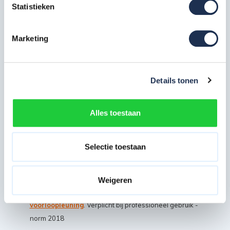
Statistieken
kunnen wij de Basic rolsteigers zeer voordelig aan u
aanbieden zonder in te leveren op de stabiliteit, veiligheid
Marketing
of normeringen
Deze steiger is gekeurd en voorzien van een ABOMA
certificaat en voldoet aan de NEN 1004 norm
(Steigerklasse II)
Details tonen
De steiger heeft een buisdikte van 50 mm en een
wanddikte van 2,2 mm wat uitzonderlijke sterk en robuust
Alles toestaan
is
Alle steigeronderdelen zijn later ook los na te
Selectie toestaan
bestellen voor eventuele uitbreiding
Gemaakt van licht gewicht aluminium waardoor de
steiger makkelijk te verplaatsen is
Weigeren
Deze steiger is uit te breiden met de
vario
voorloopleuning
. Verplicht bij professioneel gebruik -
norm 2018