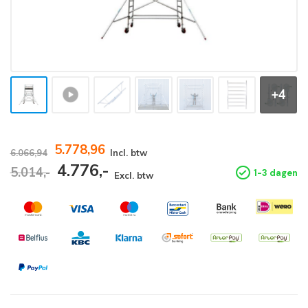
+4
5.778,96
6.066,94
Incl. btw
4.776,-
5.014,-
1-3 dagen
Excl. btw