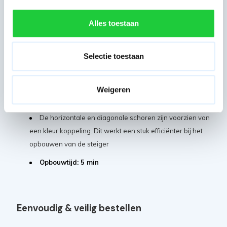
mm creëert de steiger een veilige en stevige
werkoppervlakte
Alles toestaan
Alle steigeronderdelen zijn later ook los na te
bestellen voor eventuele uitbreiding
Selectie toestaan
Het platform heeft een maximaal draagvermogen van
250 kg
Weigeren
Deze steiger is uit te breiden met de
voorloopleuning
190 cm
. Verplicht bij professioneel gebruik - norm 2018
De horizontale en diagonale schoren zijn voorzien van
een kleur koppeling. Dit werkt een stuk efficiënter bij het
opbouwen van de steiger
Opbouwtijd: 5 min
Eenvoudig & veilig bestellen